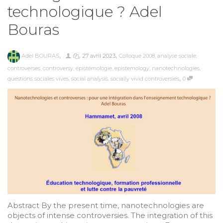
technologique ? Adel
Bouras
,
,
,
Adel BOURAS
27 avril 2023
Colloque 2008
,
analyse sociale
,
controverses
,
controversy
,
épistémologie
,
epistemology
,
nanotechnologies
,
,
questions sociales vives
,
social analysis
,
socially vivid controversies
0
Abstract By the present time, nanotechnologies are
objects of intense controversies. The integration of this