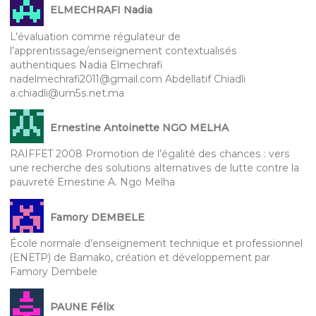
ELMECHRAFI Nadia
L’évaluation comme régulateur de
l’apprentissage/enseignement contextualisés
authentiques Nadia Elmechrafi
nadelmechrafi2011@gmail.com Abdellatif Chiadli
a.chiadli@um5s.net.ma
Ernestine Antoinette NGO MELHA
RAIFFET 2008 Promotion de l’égalité des chances : vers
une recherche des solutions alternatives de lutte contre la
pauvreté Ernestine A. Ngo Melha
Famory DEMBELE
École normale d’enseignement technique et professionnel
(ENETP) de Bamako, création et développement par
Famory Dembele
PAUNE Félix