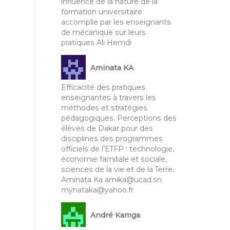
influence de la nature de la
formation universitaire
accomplie par les enseignants
de mécanique sur leurs
pratiques Ali Hemdi
Aminata KA
Efficacité des pratiques
enseignantes à travers les
méthodes et stratégies
pédagogiques. Perceptions des
élèves de Dakar pour des
disciplines des programmes
officiels de l’ETFP : technologie,
économie familiale et sociale,
sciences de la vie et de la Terre.
Aminata Ka amika@ucad.sn
mynataka@yahoo.fr
André Kamga