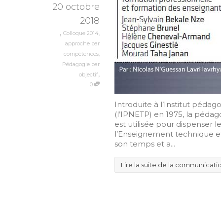
20 octobre
2018
,
Colloque 2014
,
approche par
compétences
,
Pédagogie par
,
objectif
0
Introduite à l’Institut péda
(l’IPNETP) en 1975, la péd
est utilisée pour dispenser 
l’Enseignement technique etd
son temps et a...
Lire la suite de la communicati