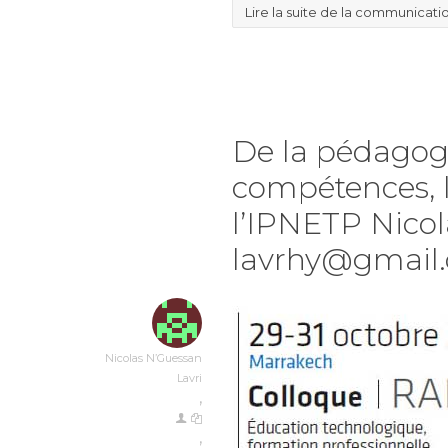
Lire la suite de la communicati
De la pédagogi
compétences, 
l’IPNETP Nicol
lavrhy@gmail
Nicolas N’Guessan
Lavri
,
,