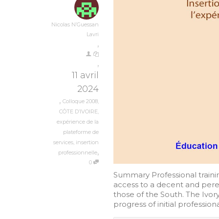
Nicolas N’Guessan
Lavri
,
,
11 avril
2024
,
Colloque 2008
,
CÔTE D’IVOIRE
,
expérience de la
plateforme de
services
,
insertion
,
professionnelle
0
Summary Professional traini
access to a decent and peren
those of the South. The Ivor
progress of initial professional