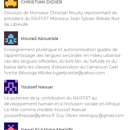
CHRISTIAN DIDIER
Discours de Monsieur Christian Mouity représentant du
président du RAIFFET Monsieur Jean Sylvain Bekale Nze
de Libreville
Mourad Abouelala
Enseignement plurilingue et autonomisation guidée de
l’apprentissage des langues secondes en milieu urbanisé :
cas des langues officielles, du béti-fan, du fulfulde et du
bassa dans les classes d’observation au Cameroun Gaël
Yvette Bilounga Mboke bgaelyvette@yahoo.com
Youssef Naouar
Le potentiel de la contribution du RAIFFET au
développement humain et à l’inclusion sociale en Afrique
Le Mali comme modèle Youssef Naouar
youssefnaouar@yahoo.fr Guy Oliveri oliveriguy@gmail.com
Nawal El-kahina Khelalfa