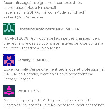
l’apprentissage/enseignement contextualisés
authentiques Nadia Elmechrafi
nadelmechrafi2011@gmail.com Abdellatif Chiadli
a.chiadli@um5s.net.ma
Ernestine Antoinette NGO MELHA
RAIFFET 2008 Promotion de l’égalité des chances : vers
une recherche des solutions alternatives de lutte contre la
pauvreté Ernestine A. Ngo Melha
Famory DEMBELE
École normale d’enseignement technique et professionnel
(ENETP) de Bamako, création et développement par
Famory Dembele
PAUNE Félix
Nouvelle Topologie de Partage de Laboratoires Télé-
Opérables via Internet Félix Pauné felix.paune@laposte.net