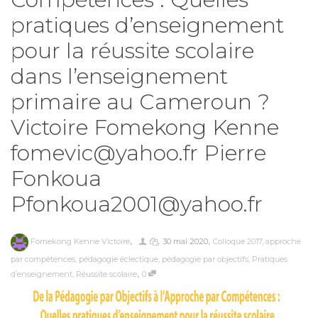
pratiques d’enseignement
pour la réussite scolaire
dans l’enseignement
primaire au Cameroun ?
Victoire Fomekong Kenne
fomevic@yahoo.fr Pierre
Fonkoua
Pfonkoua2001@yahoo.fr
,
,
,
Fomekong Kenne Victoire
30 mai 2020
Colloque 2017
,
approche
par compétences
,
pédagogie éclectique
,
pédagogie par objectifs
,
Pratiques
,
d’enseignement
,
Réussite scolaire
0