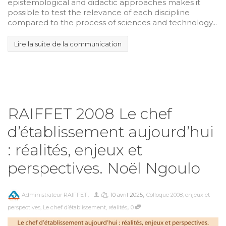
epistemological and didactic approaches makes it
possible to test the relevance of each discipline
compared to the process of sciences and technology...
Lire la suite de la communication
RAIFFET 2008 Le chef
d’établissement aujourd’hui
: réalités, enjeux et
perspectives. Noël Ngoulo
,
,
,
Administrateur RAIFFET
10 avril 2025
Colloque 2008
,
enjeux et
,
perspectives
,
Le chef d’établissement
,
réalités
0