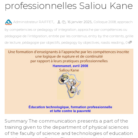
professionnelles Saliou Kane
,
,
,
Administrateur RAIFFET
16 janvier 2025
Colloque 2008
,
approach
by competencies or pedagogy of integration
,
approche par compétences ou
pédagogie de l’intégration
,
entrée par les contenus
,
entry by the contents
,
grille
,
de lecture
,
pédagogie par objectifs
,
pedagogy by objectives
,
roasts reading
0
Summary The communication presents a part of the
training given to the department of physical sciences
of the faculty of science and technologies of education