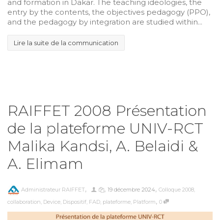
and formation in Dakar. The teaching ideologies, the
entry by the contents, the objectives pedagogy (PPO),
and the pedagogy by integration are studied within...
Lire la suite de la communication
RAIFFET 2008 Présentation
de la plateforme UNIV-RCT
Malika Kandsi, A. Belaidi &
A. Elimam
,
,
,
Administrateur RAIFFET
19 décembre 2024
Colloque 2008
,
,
collaboration
,
Device
,
Dispositif
,
FAD
,
plateforme
,
Platform
0