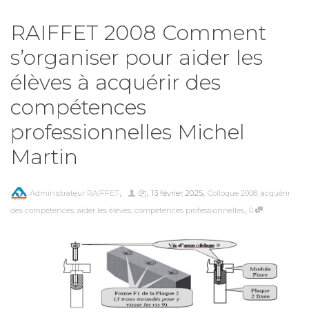
RAIFFET 2008 Comment
s’organiser pour aider les
élèves à acquérir des
compétences
professionnelles Michel
Martin
,
,
,
Administrateur RAIFFET
13 février 2025
Colloque 2008
,
acquérir
,
des compétences
,
aider les élèves
,
compétences professionnelles
0