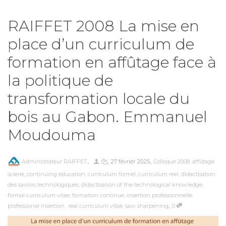
RAIFFET 2008 La mise en
place d’un curriculum de
formation en affûtage face à
la politique de
transformation locale du
bois au Gabon. Emmanuel
Moudouma
,
,
,
Administrateur RAIFFET
27 février 2025
Colloque 2008
,
affûtage
scierie
,
continuing education
,
curriculum formel
,
curriculum réel
,
didactisation
des savoirs technologiques
,
didactisation of the technological knowledge
,
formal curriculum vitae
,
formation continue
,
insertion professionnelle
,
,
professional insertion.
,
real curriculum vitae
,
saw sharpening
0