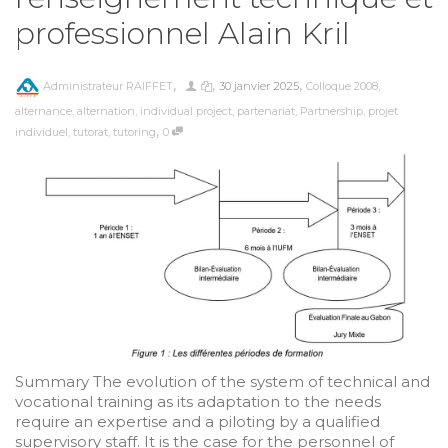
professionnel Alain Kril
,
,
,
Administrateur RAIFFET
30 janvier 2025
Colloque 2008
,
alternance
,
alternation
,
individual project
,
partenariat
,
Partnership
,
projet
,
individuel
,
tutorat
,
tutoring
0
Summary The evolution of the system of technical and
vocational training as its adaptation to the needs
require an expertise and a piloting by a qualified
supervisory staff. It is the case for the personnel of