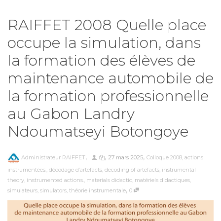
RAIFFET 2008 Quelle place
occupe la simulation, dans
la formation des élèves de
maintenance automobile de
la formation professionnelle
au Gabon Landry
Ndoumatseyi Botongoye
,
,
,
Administrateur RAIFFET
27 mars 2025
Colloque 2008
,
actions
instrumentées.
,
décodage d’artefacts
,
decoding of artefacts
,
instrumental
theory
,
instrumented actions.
,
materials didactic
,
matériels didactiques
,
,
simulateurs
,
simulators
,
théorie instrumentale
0