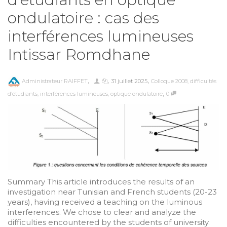
ondulatoire : cas des
interférences lumineuses
Intissar Romdhane
,
,
,
Administrateur RAIFFET
31 juillet 2025
Colloque 2008
,
difficultés
,
d’étudiants
,
interférences lumineuses
,
optique ondulatoire
0
Summary This article introduces the results of an
investigation near Tunisian and French students (20-23
years), having received a teaching on the luminous
interferences. We chose to clear and analyze the
difficulties encountered by the students of university.