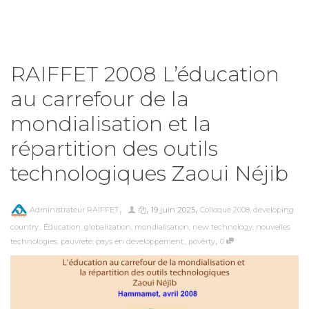
RAIFFET 2008 L’éducation
au carrefour de la
mondialisation et la
répartition des outils
technologiques Zaoui Néjib
,
,
,
Administrateur RAIFFET
19 juin 2025
Colloque 2008
,
developing
country.
,
Éducation
,
globalization
,
mondialisation
,
new technology
,
nouvelles
,
technologies
,
pauvreté
,
pays en développement.
,
poverty
0