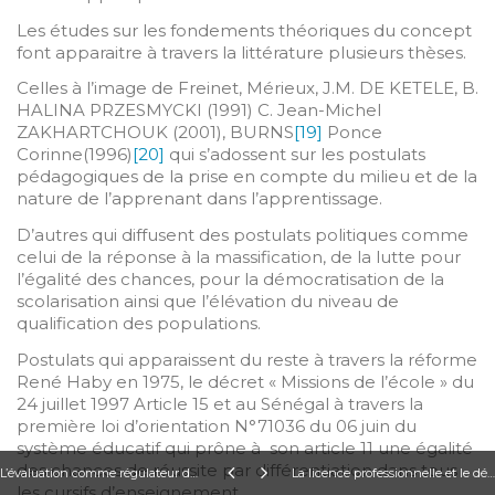
Les études sur les fondements théoriques du concept
font apparaitre à travers la littérature plusieurs thèses.
Celles à l’image de Freinet, Mérieux, J.M. DE KETELE, B.
HALINA PRZESMYCKI (1991) C. Jean-Michel
ZAKHARTCHOUK (2001), BURNS
[19]
Ponce
Corinne(1996)
[20]
qui s’adossent sur les postulats
pédagogiques de la prise en compte du milieu et de la
nature de l’apprenant dans l’apprentissage.
D’autres qui diffusent des postulats politiques comme
celui de la réponse à la massification, de la lutte pour
l’égalité des chances, pour la démocratisation de la
scolarisation ainsi que l’élévation du niveau de
qualification des populations.
Postulats qui apparaissent du reste à travers la réforme
René Haby en 1975, le décret « Missions de l’école » du
24 juillet 1997 Article 15 et au Sénégal à travers la
première loi d’orientation N°71036 du 06 juin du
système éducatif qui prône à son article 11 une égalité
des chances de réussite par différentiation dans tous
L’évaluation comme régulateur de l’apprentissage/enseignement contextualisés authentiques Nadia Elmechrafi nadelmechrafi2011@gmail.com Abdellatif Chiadli a.chiadli@um5s.net.ma
La licence professionnelle et le développement des compétences dans l’enseignement supérieur Madi Yassa Goundiam goundiam_madi_y@yahoo.fr - madi.y.goundiam@hotmail.com
les cursifs d’enseignement