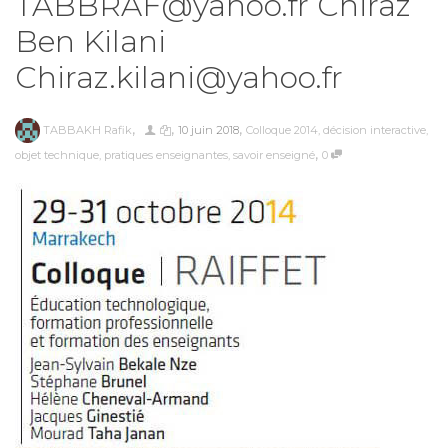
TABBRAF@yahoo.fr Chiraz
Ben Kilani
Chiraz.kilani@yahoo.fr
,
,
,
TABBAKH Rafik
10 juin 2018
Colloque 2014
,
décision interactive
,
,
objet technique
,
pratiques enseignantes
,
savoir enseigné
0