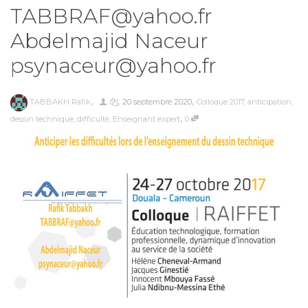
TABBRAF@yahoo.fr
Abdelmajid Naceur
psynaceur@yahoo.fr
,
,
,
TABBAKH Rafik
20 septembre 2020
Colloque 2017
,
anticipation
,
,
dessin technique
,
difficulté
,
Enseignant expert
0