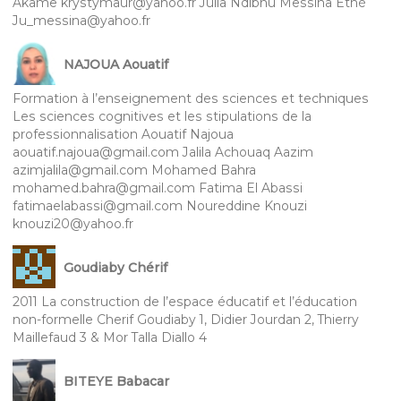
Akame krystymaur@yahoo.fr Julia Ndibnu Messina Ethé
Ju_messina@yahoo.fr
NAJOUA Aouatif
Formation à l’enseignement des sciences et techniques
Les sciences cognitives et les stipulations de la
professionnalisation Aouatif Najoua
aouatif.najoua@gmail.com Jalila Achouaq Aazim
azimjalila@gmail.com Mohamed Bahra
mohamed.bahra@gmail.com Fatima El Abassi
fatimaelabassi@gmail.com Noureddine Knouzi
knouzi20@yahoo.fr
Goudiaby Chérif
2011 La construction de l’espace éducatif et l’éducation
non-formelle Cherif Goudiaby 1, Didier Jourdan 2, Thierry
Maillefaud 3 & Mor Talla Diallo 4
BITEYE Babacar