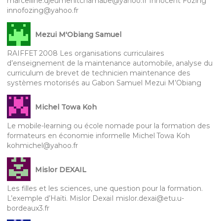
marcelline.djeumenitchamabe@yahoo.fr Innocent Fozing
innofozing@yahoo.fr
Mezui M'Obiang Samuel
RAIFFET 2008 Les organisations curriculaires
d’enseignement de la maintenance automobile, analyse du
curriculum de brevet de technicien maintenance des
systèmes motorisés au Gabon Samuel Mezui M’Obiang
Michel Towa Koh
Le mobile-learning ou école nomade pour la formation des
formateurs en économie informelle Michel Towa Koh
kohmichel@yahoo.fr
Mislor DEXAIL
Les filles et les sciences, une question pour la formation.
L’exemple d’Haïti. Mislor DexaiI mislor.dexai@etu.u-
bordeaux3.fr