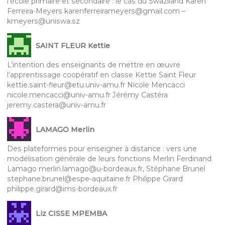
l’école primaire et secondaire : le cas du Swaziland Karen
Ferreira-Meyers karenferreirameyers@gmail.com –
kmeyers@uniswa.sz
SAINT FLEUR Kettie
L’intention des enseignants de mettre en œuvre
l’apprentissage coopératif en classe Kettie Saint Fleur
kettie.saint-fleur@etu.univ-amu.fr Nicole Mencacci
nicole.mencacci@univ-amu.fr Jérémy Castéra
jeremy.castera@univ-amu.fr
LAMAGO Merlin
Des plateformes pour enseigner à distance : vers une
modélisation générale de leurs fonctions Merlin Ferdinand
Lamago merlin.lamago@u-bordeaux.fr, Stéphane Brunel
stephane.brunel@espe-aquitaine.fr Philippe Girard
philippe.girard@ims-bordeaux.fr
Liz CISSE MPEMBA