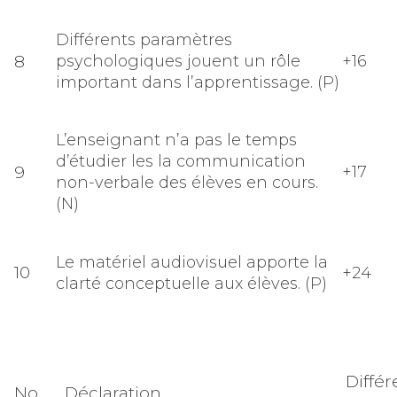
Différents paramètres
8
psychologiques jouent un rôle
+16
important dans l’apprentissage. (P)
L’enseignant n’a pas le temps
d’étudier les la communication
9
+17
non-verbale des élèves en cours.
(N)
Le matériel audiovisuel apporte la
10
+24
clarté conceptuelle aux élèves. (P)
Diffé
No.
Déclaration