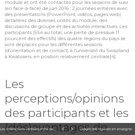
module et ont été contactés pour les sessions de suivi
(en face-à-face) de juin 2016 : 2 journées entières avec
des présentations (PowerPoint, vidéos, pages web)
détaillées des diverses unités du module, des
discussions de groupe et des activités interactives. Les
participants (554 au total, une perte de presque 11
pourcent des effectifs) des quatre régions du pays se
sont déplacés pour les différentes sessions
(d’orientation et de contact) à l’université du Swaziland
à Kwaluseni, en position relativement centrale[4].
Les
perceptions/opinions
des participants et les
(dés)avantages de
Les interactions verbales entre patient et médecin à l'hôpital St Martin de Porres de Yaoundé et production d’une plateforme intelligente multilingue d'assistance médicale par communication verbale Rodrigue Cheumadjeu Tchouaga cheumadjeu@yahoo.fr Julia Ndibnu Messina Figureé ju_messina@yahoo.fr Audrey Walab audreywalab@gmail.com
Usages des logiciels en enseignement à distance comme alternative des travaux pratiques en formation en ingénierie : étude évaluative en MASTEL de l’ENSP Janvier Fotsing fotsing.janvier@ubuea.cm / jfotsing@gmail.com Pierre Fonkoua pfonkoua2001@yahoo.fr