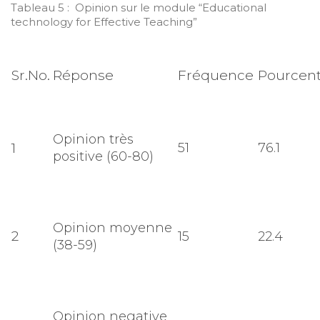
Tableau 5 : Opinion sur le module “Educational
technology for Effective Teaching”
Sr.No.
Réponse
Fréquence
Pourcen
Opinion très
1
51
76.1
positive (60-80)
Opinion moyenne
2
15
22.4
(38-59)
Opinion negative