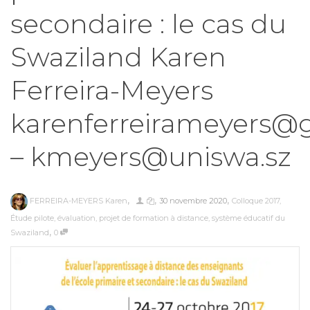
secondaire : le cas du
Swaziland Karen
Ferreira-Meyers
karenferreirameyers@
– kmeyers@uniswa.sz
,
,
,
FERREIRA-MEYERS Karen
30 novembre 2020
Colloque 2017
,
Étude pilote
,
évaluation
,
projet de formation à distance
,
système éducatif du
,
Swaziland
0