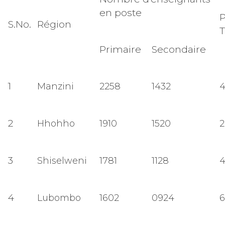
en poste
P
S.No.
Région
T
Primaire
Secondaire
1
Manzini
2258
1432
2
Hhohho
1910
1520
2
3
Shiselweni
1781
1128
4
Lubombo
1602
0924
6