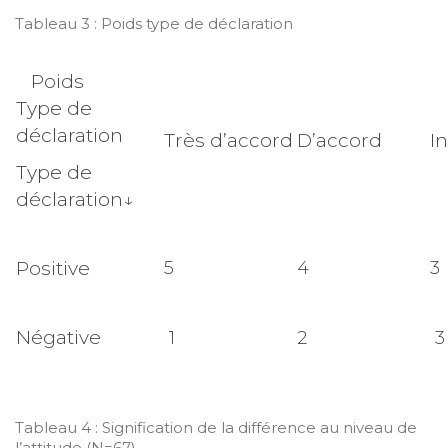
Tableau 3 : Poids type de déclaration
Poids
Type de
déclaration
Très d’accord
D’accord
I
Type de
déclaration↓
Positive
5
4
3
Négative
1
2
3
Tableau 4 : Signification de la différence au niveau de
l’attitude (N=67)