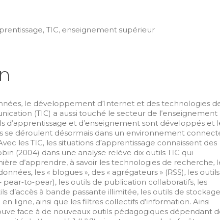
prentissage, TIC, enseignement supérieur
on
années, le développement d’Internet et des technologies d
nication (TIC) a aussi touché le secteur de l’enseignement
ls d’apprentissage et d’enseignement sont développés et l
ts se déroulent désormais dans un environnement connect
. Avec les TIC, les situations d’apprentissage connaissent des
in (2004) dans une analyse relève dix outils TIC qui
ère d’apprendre, à savoir les technologies de recherche, l
 données, les « blogues », des « agrégateurs » (RSS), les outils
pear-to-pear), les outils de publication collaboratifs, les
tils d’accès à bande passante illimitée, les outils de stockag
 en ligne, ainsi que les filtres collectifs d’information. Ainsi
 trouve face à de nouveaux outils pédagogiques dépendant 