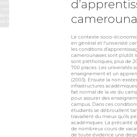
d’apprentis
tion critique aux
 comme facteur
camerouna
dans l’intégration
ns les processus
enseignement et
rentissage Fleur
Le contexte socio-économiqu
Nadine Ndjock
en général et l’université ca
ndjock@yahoo.fr
les conditions d’apprentiss
camerounaises sont plutôt lo
sont pléthoriques, plus de 
700 places. Les universités 
enseignement et un apprent
(2003). Ensuite la non-existe
infrastructures académique
fait normal de la vie du cam
pour assurer des enseigneme
campus. Dans ces conditions,
étudiants se débrouillent tan
travaillent du mieux qu’ils pe
académiques. La précarité de
de nombreux cours de vacation
de toute évidence une dégra