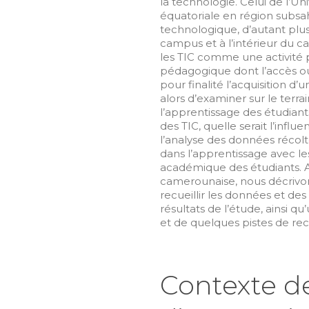
la technologie. Celui de l’Un
équatoriale en région subsa
technologique, d’autant plus
campus et à l’intérieur du c
les TIC comme une activité pr
pédagogique dont l’accès ou
pour finalité l’acquisition d’u
alors d’examiner sur le terra
l’apprentissage des étudiant
des TIC, quelle serait l’influ
l’analyse des données récolté
dans l’apprentissage avec le
académique des étudiants. Ap
camerounaise, nous décrivon
recueillir les données et de
résultats de l’étude, ainsi 
et de quelques pistes de re
Contexte
de