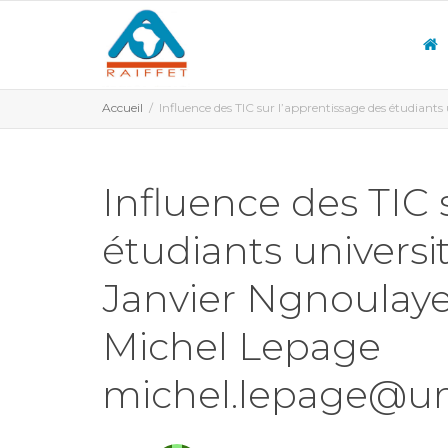
Accueil
Influence des TIC sur l’apprentissage des étudi
Influence des TIC 
étudiants univers
Janvier Ngnoulay
Michel Lepage
michel.lepage@um