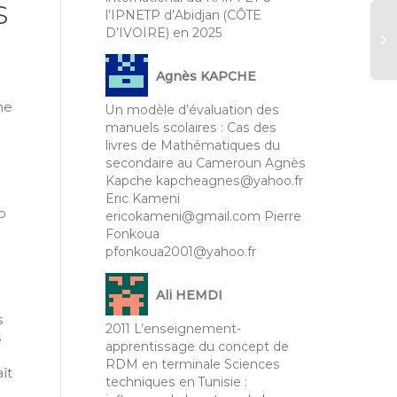
s
l’IPNETP d’Abidjan (CÔTE
D’IVOIRE) en 2025
Agnès KAPCHE
No
Pa
ne
Un modèle d’évaluation des
Té
manuels scolaires : Cas des
In
livres de Mathématiques du
fe
secondaire au Cameroun Agnès
Mb
Kapche kapcheagnes@yahoo.fr
mb
Eric Kameni
o
ericokameni@gmail.com Pierre
Fonkoua
pfonkoua2001@yahoo.fr
Ali HEMDI
s
2011 L’enseignement-
s
apprentissage du concept de
RDM en terminale Sciences
ît
techniques en Tunisie :