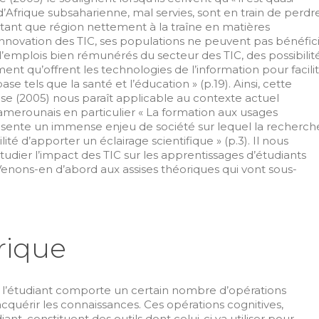
d’Afrique subsaharienne, mal servies, sont en train de perdr
En tant que région nettement à la traîne en matières
d’innovation des TIC, ses populations ne peuvent pas bénéfic
’emplois bien rémunérés du secteur des TIC, des possibilit
ent qu’offrent les technologies de l’information pour facili
ase tels que la santé et l’éducation » (p.19). Ainsi, cette
se (2005) nous paraît applicable au contexte actuel
amerounais en particulier « La formation aux usages
sente un immense enjeu de société sur lequel la recherch
ité d’apporter un éclairage scientifique » (p.3). Il nous
udier l’impact des TIC sur les apprentissages d’étudiants
Venons-en d’abord aux assises théoriques qui vont sous-
rique
de l’étudiant comporte un certain nombre d’opérations
acquérir les connaissances. Ces opérations cognitives,
ant, constituent des outils dont celui-ci va utiliser pour