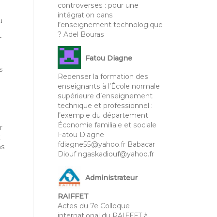
controverses : pour une
intégration dans
u
l’enseignement technologique
? Adel Bouras
f
Fatou Diagne
s
Repenser la formation des
enseignants à l’École normale
supérieure d’enseignement
technique et professionnel :
l’exemple du département
Économie familiale et sociale
r
Fatou Diagne
x
fdiagne55@yahoo.fr Babacar
ns
Diouf ngaskadiouf@yahoo.fr
Administrateur
RAIFFET
Actes du 7e Colloque
international du RAIFFET à