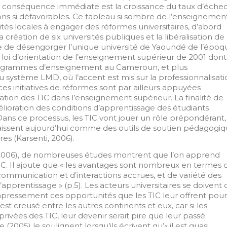
La conséquence immédiate est la croissance du taux d’éche
ons si défavorables. Ce tableau si sombre de l’enseignemen
tés locales à engager des réformes universitaires, d’abord
a création de six universités publiques et la libéralisation de
e de désengorger l’unique université de Yaoundé de l’époq
 loi d’orientation de l’enseignement supérieur de 2001 dont
rogrammes d’enseignement au Cameroun, et plus
 système LMD, où l’accent est mis sur la professionnalisati
s initiatives de réformes sont par ailleurs appuyées
ation des TIC dans l’enseignement supérieur. La finalité de
mélioration des conditions d’apprentissage des étudiants
Dans ce processus, les TIC vont jouer un rôle prépondérant,
raissent aujourd’hui comme des outils de soutien pédagogi
res (Karsenti, 2006).
2006), de nombreuses études montrent que l’on apprend
TIC. Il ajoute que « les avantages sont nombreux en termes 
de communication et d’interactions accrues, et de variété des
prentissage » (p.5). Les acteurs universitaires se doivent 
empressement ces opportunités que les TIC leur offrent pour
est creusé entre les autres continents et eux, car si les
rivées des TIC, leur devenir serait pire que leur passé.
2005) le soulignent lorsqu’ils écrivent qu’« il est quasi