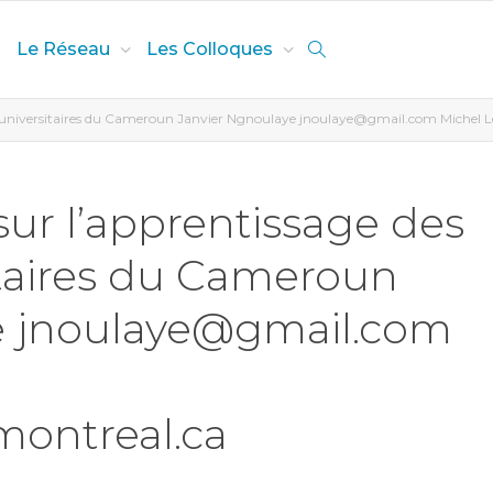
Le Réseau
Les Colloques
ants universitaires du Cameroun Janvier Ngnoulaye jnoulaye@gmail.com Miche
sur l’apprentissage des
itaires du Cameroun
e jnoulaye@gmail.com
ontreal.ca