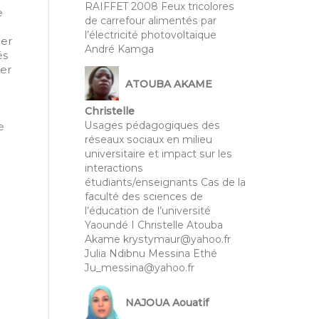
RAIFFET 2008 Feux tricolores
e
de carrefour alimentés par
l’électricité photovoltaïque
ier
André Kamga
és
ter
ATOUBA AKAME
Christelle
Usages pédagogiques des
e
réseaux sociaux en milieu
universitaire et impact sur les
interactions
étudiants/enseignants Cas de la
faculté des sciences de
l’éducation de l’université
Yaoundé I Christelle Atouba
Akame krystymaur@yahoo.fr
Julia Ndibnu Messina Ethé
Ju_messina@yahoo.fr
NAJOUA Aouatif