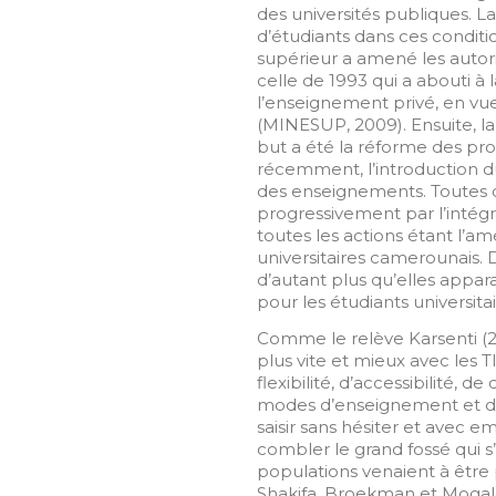
des universités publiques. 
d’étudiants dans ces conditi
supérieur a amené les autori
celle de 1993 qui a abouti à l
l’enseignement privé, en vu
(MINESUP, 2009). Ensuite, la
but a été la réforme des p
récemment, l’introduction du
des enseignements. Toutes ce
progressivement par l’intégr
toutes les actions étant l’a
universitaires camerounais. 
d’autant plus qu’elles appa
pour les étudiants universitai
Comme le relève Karsenti (
plus vite et mieux avec les 
flexibilité, d’accessibilité, 
modes d’enseignement et d’ap
saisir sans hésiter et avec 
combler le grand fossé qui s’
populations venaient à être p
Shakifa, Broekman et Mogale (