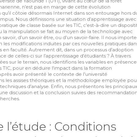
iversité de Yaoundé 1 (UY1), vivant au cœur de la forêt
harienne, n’est pas en marge de cette évolution
 qu’il côtoie désormais Internet dans son entourage hors d
ampus. Nous définissons une situation d’apprentissage avec
atique de classe basée sur les TIC, c’est-à-dire un dispositi
 la manipulation se fait au moyen de la technologie avec
n savoir, d’un savoir être, ou d’un savoir-faire. Il nous importe
in les modifications induites par ces nouvelles pratiques dan
s en faculté. Autrement dit, dans un processus d’adoption
ence de celles-ci sur l’apprentissage d’étudiants ? À travers
es sur le terrain, nous identifions les variables en présence
s TIC, pour en déduire l’impact dans la formation
rès avoir présenté le contexte de l’université
s les assises théoriques et la méthodologie employée pou
s techniques d’analyse. Enfin, nous présentons les principau
qu’une discussion et la conclusion suivies des recommandatio
cherches.
 l’étude : Conditions