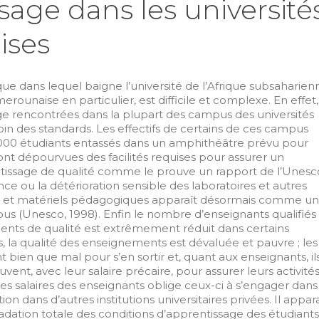
sage dans les université
ises
e dans lequel baigne l’université de l’Afrique subsaharien
merounaise en particulier, est difficile et complexe. En effet,
age rencontrées dans la plupart des campus des universités
in des standards. Les effectifs de certains de ces campus
2000 étudiants entassés dans un amphithéâtre prévu pour
sont dépourvues des facilités requises pour assurer un
issage de qualité comme le prouve un rapport de l’Unesc
nce ou la détérioration sensible des laboratoires et autres
s et matériels pédagogiques apparaît désormais comme un
pus (Unesco, 1998). Enfin le nombre d’enseignants qualifiés
nts de qualité est extrêmement réduit dans certains
 la qualité des enseignements est dévaluée et pauvre ; les
t bien que mal pour s’en sortir et, quant aux enseignants, il
uvent, avec leur salaire précaire, pour assurer leurs activité
s salaires des enseignants oblige ceux-ci à s’engager dans
 dans d’autres institutions universitaires privées. Il appara
dation totale des conditions d’apprentissage des étudiants