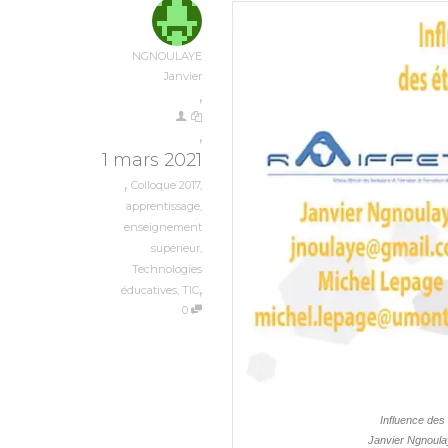
NGNOULAYE
Janvier
,
,
1 mars 2021
,
Colloque 2017
,
apprentissage
,
enseignement
supérieur
,
Technologies
,
éducatives
,
TIC
0
Influence des
Janvier Ngnoula