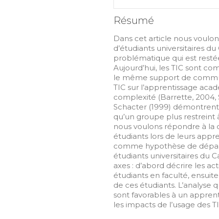
Résumé
Dans cet article nous voulo
d’étudiants universitaires d
problématique qui est resté
Aujourd’hui, les TIC sont co
le même support de communic
TIC sur l’apprentissage aca
complexité (Barrette, 2004,
Schacter (1999) démontrent q
qu’un groupe plus restreint à
nous voulons répondre à la q
étudiants lors de leurs appre
comme hypothèse de départ :
étudiants universitaires du 
axes : d’abord décrire les act
étudiants en faculté, ensuite
de ces étudiants. L’analyse 
sont favorables à un apprent
les impacts de l’usage des T