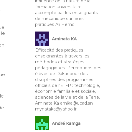
influence de la nature de la
c
formation universitaire
t
accomplie par les enseignants
de mécanique sur leurs
pratiques Ali Hemdi
ue
 le
Aminata KA
on
Efficacité des pratiques
enseignantes à travers les
méthodes et stratégies
pédagogiques. Perceptions des
élèves de Dakar pour des
que
disciplines des programmes
officiels de l’ETFP : technologie,
économie familiale et sociale,
de
sciences de la vie et de la Terre.
Aminata Ka amika@ucad.sn
de
mynataka@yahoo.fr
André Kamga