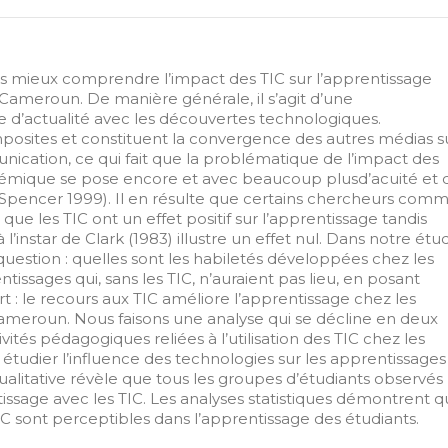
ns mieux comprendre l’impact des TIC sur l’apprentissage
u Cameroun. De manière générale, il s’agit d’une
e d’actualité avec les découvertes technologiques.
mposites et constituent la convergence des autres médias s
ation, ce qui fait que la problématique de l’impact des
démique se pose encore et avec beaucoup plusd’acuité et 
 Spencer 1999). Il en résulte que certains chercheurs com
ue les TIC ont un effet positif sur l’apprentissage tandis
 l’instar de Clark (1983) illustre un effet nul. Dans notre étu
uestion : quelles sont les habiletés développées chez les
ntissages qui, sans les TIC, n’auraient pas lieu, en posant
 le recours aux TIC améliore l’apprentissage chez les
Cameroun. Nous faisons une analyse qui se décline en deux
ivités pédagogiques reliées à l’utilisation des TIC chez les
 étudier l’influence des technologies sur les apprentissages
qualitative révèle que tous les groupes d’étudiants observés
issage avec les TIC. Les analyses statistiques démontrent 
IC sont perceptibles dans l’apprentissage des étudiants.