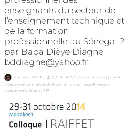
enseignants du secteur de
l’enseignement technique et
de la formation
professionnelle au Sénégal ?
par Baba Dièye Diagne
bddiagne@yahoo.fr
,
,
,
Baba Dièye DIAGNE
5 mai 2017
Colloque 2014
,
développement
professionnel des enseignants
,
Enseignement technique
,
Formation
,
professionnelle
,
Sénégal
0