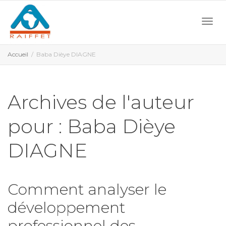
Activ
Accueil
Baba Dièye DIAGNE
navi
Archives de l'auteur
pour : Baba Dièye
DIAGNE
Comment analyser le
développement
professionnel des