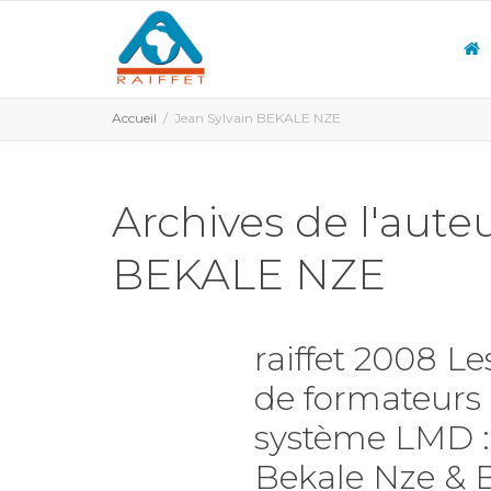
Accueil
Jean Sylvain BEKALE NZE
Archives de l'auteu
BEKALE NZE
raiffet 2008 L
de formateurs 
système LMD : 
Bekale Nze & 