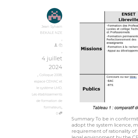
Jean Sylvain
BEKALE NZE
,
,
4 juillet
2024
,
Colloque 2008
,
espace CEMAC et
le système LMD
,
Les établissements
de formation de
,
formateurs
0
Summary To be in conformity
adopt the system licence, ma
requirement of rationality of
legal environment by the CEM