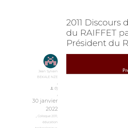
2011 Discours 
du RAIFFET pa
Président du 
Jean Sylvain
BEKALE NZE
,
,
30 janvier
2022
,
Colloque 2011
,
éducation
technologique
,