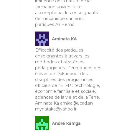
influence de la nature de la
formation universitaire
accomplie par les enseignants
de mécanique sur leurs
pratiques Ali Hemdi
Aminata KA
Efficacité des pratiques
enseignantes à travers les
méthodes et stratégies
pédagogiques. Perceptions des
élèves de Dakar pour des
disciplines des programmes
officiels de l’ETFP : technologie,
économie familiale et sociale,
sciences de la vie et de la Terre.
Aminata Ka amika@ucad.sn
mynataka@yahoo.fr
André Kamga