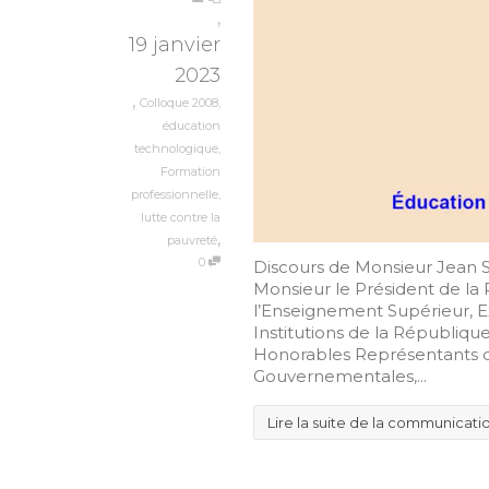
,
19 janvier
2023
,
Colloque 2008
,
éducation
technologique
,
Formation
professionnelle
,
lutte contre la
,
pauvreté
0
Discours de Monsieur Jean S
Monsieur le Président de la
l’Enseignement Supérieur, E
Institutions de la Républiq
Honorables Représentants de
Gouvernementales,...
Lire la suite de la communicati