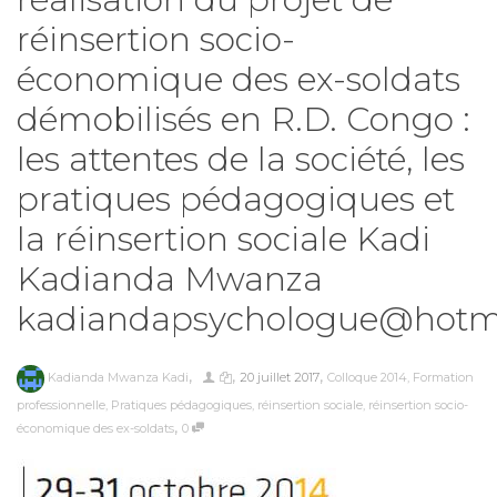
réinsertion socio-
économique des ex-soldats
démobilisés en R.D. Congo :
les attentes de la société, les
pratiques pédagogiques et
la réinsertion sociale Kadi
Kadianda Mwanza
kadiandapsychologue@hotma
,
,
,
Kadianda Mwanza Kadi
20 juillet 2017
Colloque 2014
,
Formation
professionnelle
,
Pratiques pédagogiques
,
réinsertion sociale
,
réinsertion socio-
,
économique des ex-soldats
0