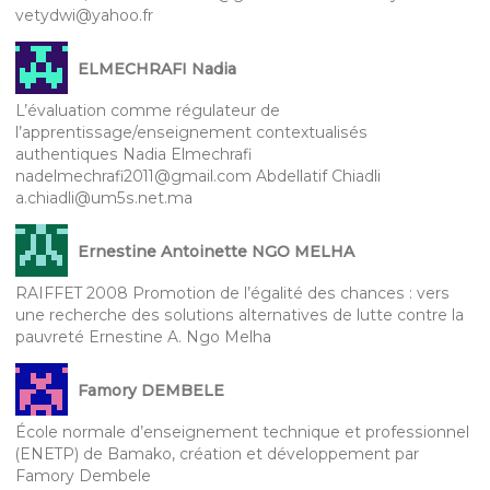
vetydwi@yahoo.fr
ELMECHRAFI Nadia
L’évaluation comme régulateur de
l’apprentissage/enseignement contextualisés
authentiques Nadia Elmechrafi
nadelmechrafi2011@gmail.com Abdellatif Chiadli
a.chiadli@um5s.net.ma
Ernestine Antoinette NGO MELHA
RAIFFET 2008 Promotion de l’égalité des chances : vers
une recherche des solutions alternatives de lutte contre la
pauvreté Ernestine A. Ngo Melha
Famory DEMBELE
École normale d’enseignement technique et professionnel
(ENETP) de Bamako, création et développement par
Famory Dembele