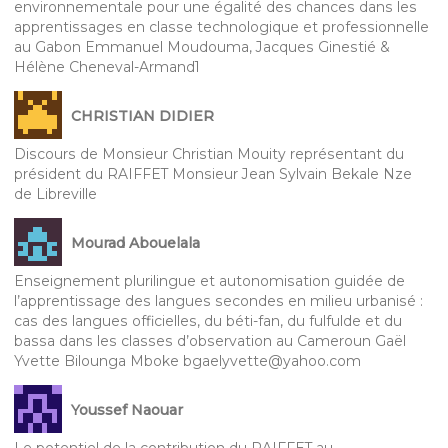
environnementale pour une égalité des chances dans les
apprentissages en classe technologique et professionnelle
au Gabon Emmanuel Moudouma, Jacques Ginestié &
Hélène Cheneval-Armand1
CHRISTIAN DIDIER
Discours de Monsieur Christian Mouity représentant du
président du RAIFFET Monsieur Jean Sylvain Bekale Nze
de Libreville
Mourad Abouelala
Enseignement plurilingue et autonomisation guidée de
l’apprentissage des langues secondes en milieu urbanisé :
cas des langues officielles, du béti-fan, du fulfulde et du
bassa dans les classes d’observation au Cameroun Gaël
Yvette Bilounga Mboke bgaelyvette@yahoo.com
Youssef Naouar
Le potentiel de la contribution du RAIFFET au