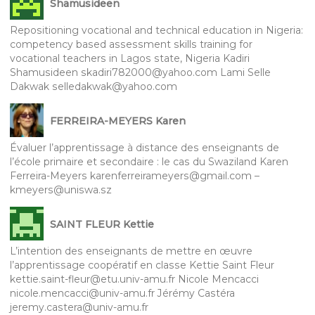
Shamusideen
Repositioning vocational and technical education in Nigeria:
competency based assessment skills training for
vocational teachers in Lagos state, Nigeria Kadiri
Shamusideen skadiri782000@yahoo.com Lami Selle
Dakwak selledakwak@yahoo.com
FERREIRA-MEYERS Karen
Évaluer l’apprentissage à distance des enseignants de
l’école primaire et secondaire : le cas du Swaziland Karen
Ferreira-Meyers karenferreirameyers@gmail.com –
kmeyers@uniswa.sz
SAINT FLEUR Kettie
L’intention des enseignants de mettre en œuvre
l’apprentissage coopératif en classe Kettie Saint Fleur
kettie.saint-fleur@etu.univ-amu.fr Nicole Mencacci
nicole.mencacci@univ-amu.fr Jérémy Castéra
jeremy.castera@univ-amu.fr