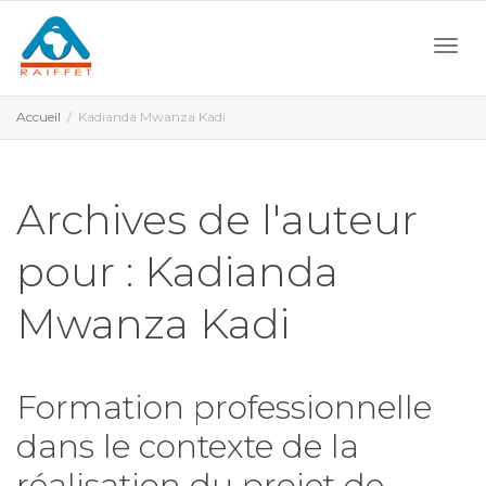
Activ
Accueil
Kadianda Mwanza Kadi
navi
Archives de l'auteur
pour : Kadianda
Mwanza Kadi
Formation professionnelle
dans le contexte de la
réalisation du projet de