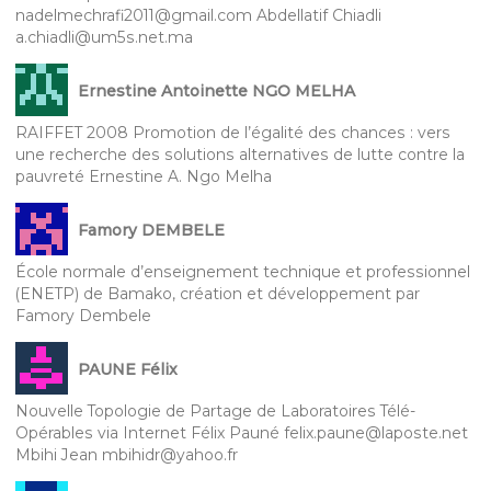
nadelmechrafi2011@gmail.com Abdellatif Chiadli
a.chiadli@um5s.net.ma
Ernestine Antoinette NGO MELHA
RAIFFET 2008 Promotion de l’égalité des chances : vers
une recherche des solutions alternatives de lutte contre la
pauvreté Ernestine A. Ngo Melha
Famory DEMBELE
École normale d’enseignement technique et professionnel
(ENETP) de Bamako, création et développement par
Famory Dembele
PAUNE Félix
Nouvelle Topologie de Partage de Laboratoires Télé-
Opérables via Internet Félix Pauné felix.paune@laposte.net
Mbihi Jean mbihidr@yahoo.fr