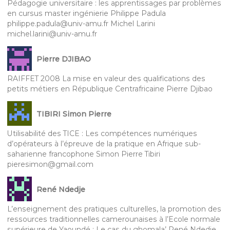
Pédagogie universitaire : les apprentissages par problèmes
en cursus master ingénierie Philippe Padula
philippe.padula@univ-amu.fr Michel Larini
michel.larini@univ-amu.fr
Pierre DJIBAO
RAIFFET 2008 La mise en valeur des qualifications des
petits métiers en République Centrafricaine Pierre Djibao
TIBIRI Simon Pierre
Utilisabilité des TICE : Les compétences numériques
d’opérateurs à l’épreuve de la pratique en Afrique sub-
saharienne francophone Simon Pierre Tibiri
pieresimon@gmail.com
René Ndedje
L’enseignement des pratiques culturelles, la promotion des
ressources traditionnelles camerounaises à l’Ecole normale
supérieure de Yaoundé : Le cas du ghomala’ René Ndedje