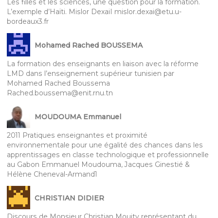
Les filles et les sciences, une question pour la formation.
L’exemple d’Haïti. Mislor DexaiI mislor.dexai@etu.u-
bordeaux3.fr
Mohamed Rached BOUSSEMA
La formation des enseignants en liaison avec la réforme
LMD dans l’enseignement supérieur tunisien par
Mohamed Rached Boussema
Rached.boussema@enit.rnu.tn
MOUDOUMA Emmanuel
2011 Pratiques enseignantes et proximité
environnementale pour une égalité des chances dans les
apprentissages en classe technologique et professionnelle
au Gabon Emmanuel Moudouma, Jacques Ginestié &
Hélène Cheneval-Armand1
CHRISTIAN DIDIER
Discours de Monsieur Christian Mouity représentant du