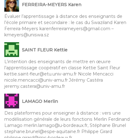
FERREIRA-MEYERS Karen
Évaluer l’apprentissage à distance des enseignants de
l’école primaire et secondaire : le cas du Swaziland Karen
Ferreira-Meyers karenferreirameyers@gmail.com –
kmeyers@uniswa.sz
SAINT FLEUR Kettie
L’intention des enseignants de mettre en œuvre
l’apprentissage coopératif en classe Kettie Saint Fleur
kettie.saint-fleur@etu.univ-amu.fr Nicole Mencacci
nicole.mencacci@univ-amu.fr Jérémy Castéra
jeremy.castera@univ-amu.fr
LAMAGO Merlin
Des plateformes pour enseigner à distance : vers une
modélisation générale de leurs fonctions Merlin Ferdinand
Lamago merlin.lamago@u-bordeaux.fr, Stéphane Brunel
stephane.brunel@espe-aquitaine.fr Philippe Girard
philippe.girard@ims-bordeaux.fr