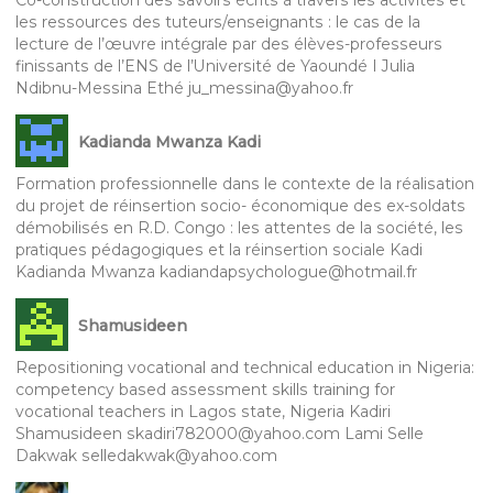
Co-construction des savoirs écrits à travers les activités et
les ressources des tuteurs/enseignants : le cas de la
lecture de l’œuvre intégrale par des élèves-professeurs
finissants de l’ENS de l’Université de Yaoundé I Julia
Ndibnu-Messina Ethé ju_messina@yahoo.fr
Kadianda Mwanza Kadi
Formation professionnelle dans le contexte de la réalisation
du projet de réinsertion socio- économique des ex-soldats
démobilisés en R.D. Congo : les attentes de la société, les
pratiques pédagogiques et la réinsertion sociale Kadi
Kadianda Mwanza kadiandapsychologue@hotmail.fr
Shamusideen
Repositioning vocational and technical education in Nigeria:
competency based assessment skills training for
vocational teachers in Lagos state, Nigeria Kadiri
Shamusideen skadiri782000@yahoo.com Lami Selle
Dakwak selledakwak@yahoo.com