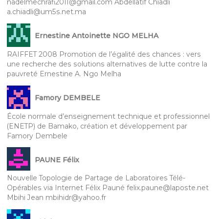
nadelmechrafi2011@gmail.com Abdellatif Chiadli
a.chiadli@um5s.net.ma
Ernestine Antoinette NGO MELHA
RAIFFET 2008 Promotion de l’égalité des chances : vers
une recherche des solutions alternatives de lutte contre la
pauvreté Ernestine A. Ngo Melha
Famory DEMBELE
École normale d’enseignement technique et professionnel
(ENETP) de Bamako, création et développement par
Famory Dembele
PAUNE Félix
Nouvelle Topologie de Partage de Laboratoires Télé-
Opérables via Internet Félix Pauné felix.paune@laposte.net
Mbihi Jean mbihidr@yahoo.fr