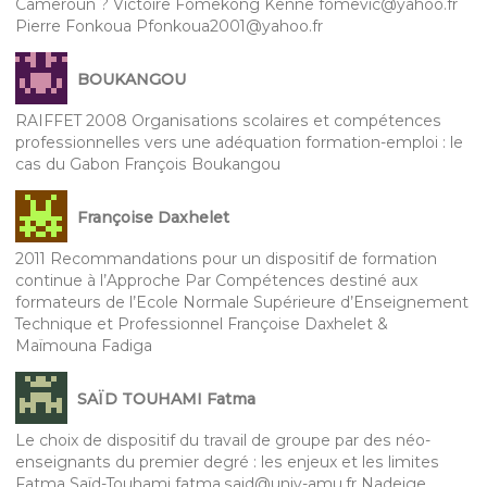
Cameroun ? Victoire Fomekong Kenne fomevic@yahoo.fr
Pierre Fonkoua Pfonkoua2001@yahoo.fr
BOUKANGOU
RAIFFET 2008 Organisations scolaires et compétences
professionnelles vers une adéquation formation-emploi : le
cas du Gabon François Boukangou
Françoise Daxhelet
2011 Recommandations pour un dispositif de formation
continue à l’Approche Par Compétences destiné aux
formateurs de l’Ecole Normale Supérieure d’Enseignement
Technique et Professionnel Françoise Daxhelet &
Maïmouna Fadiga
SAÏD TOUHAMI Fatma
Le choix de dispositif du travail de groupe par des néo-
enseignants du premier degré : les enjeux et les limites
Fatma Saïd-Touhami fatma.said@univ-amu.fr Nadeige