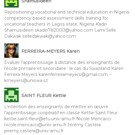
Shamusideen
Repositioning vocational and technical education in Nigeria:
competency based assessment skills training for
vocational teachers in Lagos state, Nigeria Kadiri
Shamusideen skadiri782000@yahoo.com Lami Selle
Dakwak selledakwak@yahoo.com
FERREIRA-MEYERS Karen
Évaluer l’apprentissage à distance des enseignants de
l’école primaire et secondaire : le cas du Swaziland Karen
Ferreira-Meyers karenferreirameyers@gmail.com –
kmeyers@uniswa.sz
SAINT FLEUR Kettie
L’intention des enseignants de mettre en œuvre
l’apprentissage coopératif en classe Kettie Saint Fleur
kettie.saint-fleur@etu.univ-amu.fr Nicole Mencacci
nicole.mencacci@univ-amu.fr Jérémy Castéra
jeremy.castera@univ-amu.fr