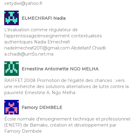
vetydwi@yahoo.fr
ELMECHRAFI Nadia
L’évaluation comme régulateur de
l’apprentissage/enseignement contextualisés
authentiques Nadia Elmechrafi
nadelmechrafi2011@gmail.com Abdellatif Chiadli
a.chiadli@um5s.net.ma
Ernestine Antoinette NGO MELHA
RAIFFET 2008 Promotion de l’égalité des chances : vers
une recherche des solutions alternatives de lutte contre la
pauvreté Ernestine A. Ngo Melha
Famory DEMBELE
École normale d’enseignement technique et professionnel
(ENETP) de Bamako, création et développement par
Famory Dembele