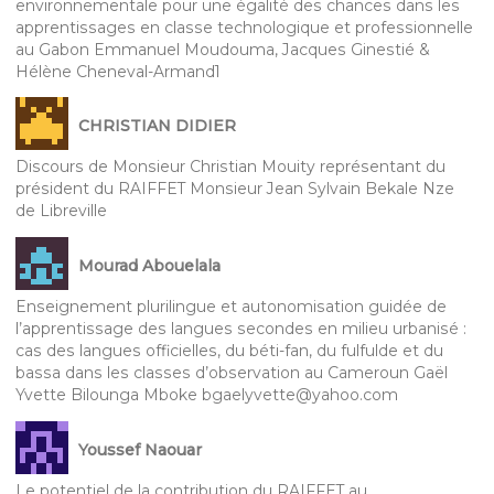
environnementale pour une égalité des chances dans les
apprentissages en classe technologique et professionnelle
au Gabon Emmanuel Moudouma, Jacques Ginestié &
Hélène Cheneval-Armand1
CHRISTIAN DIDIER
Discours de Monsieur Christian Mouity représentant du
président du RAIFFET Monsieur Jean Sylvain Bekale Nze
de Libreville
Mourad Abouelala
Enseignement plurilingue et autonomisation guidée de
l’apprentissage des langues secondes en milieu urbanisé :
cas des langues officielles, du béti-fan, du fulfulde et du
bassa dans les classes d’observation au Cameroun Gaël
Yvette Bilounga Mboke bgaelyvette@yahoo.com
Youssef Naouar
Le potentiel de la contribution du RAIFFET au