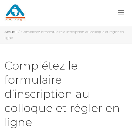
Activ
Accueil
Complétez le formulaire d’inscription au colloque et régler en
ligne
navi
Complétez le
formulaire
d’inscription au
colloque et régler en
ligne