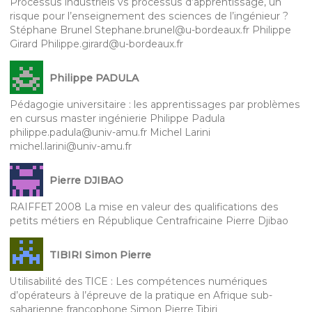
Processus industriels vs processus d’apprentissage, un
risque pour l’enseignement des sciences de l’ingénieur ?
Stéphane Brunel Stephane.brunel@u-bordeaux.fr Philippe
Girard Philippe.girard@u-bordeaux.fr
Philippe PADULA
Pédagogie universitaire : les apprentissages par problèmes
en cursus master ingénierie Philippe Padula
philippe.padula@univ-amu.fr Michel Larini
michel.larini@univ-amu.fr
Pierre DJIBAO
RAIFFET 2008 La mise en valeur des qualifications des
petits métiers en République Centrafricaine Pierre Djibao
TIBIRI Simon Pierre
Utilisabilité des TICE : Les compétences numériques
d’opérateurs à l’épreuve de la pratique en Afrique sub-
saharienne francophone Simon Pierre Tibiri