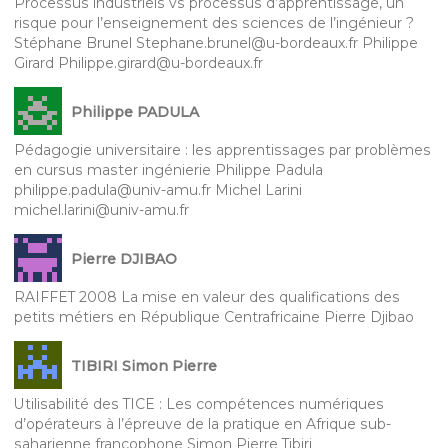
Processus industriels vs processus d’apprentissage, un
risque pour l’enseignement des sciences de l’ingénieur ?
Stéphane Brunel Stephane.brunel@u-bordeaux.fr Philippe
Girard Philippe.girard@u-bordeaux.fr
Philippe PADULA
Pédagogie universitaire : les apprentissages par problèmes
en cursus master ingénierie Philippe Padula
philippe.padula@univ-amu.fr Michel Larini
michel.larini@univ-amu.fr
Pierre DJIBAO
RAIFFET 2008 La mise en valeur des qualifications des
petits métiers en République Centrafricaine Pierre Djibao
TIBIRI Simon Pierre
Utilisabilité des TICE : Les compétences numériques
d’opérateurs à l’épreuve de la pratique en Afrique sub-
saharienne francophone Simon Pierre Tibiri