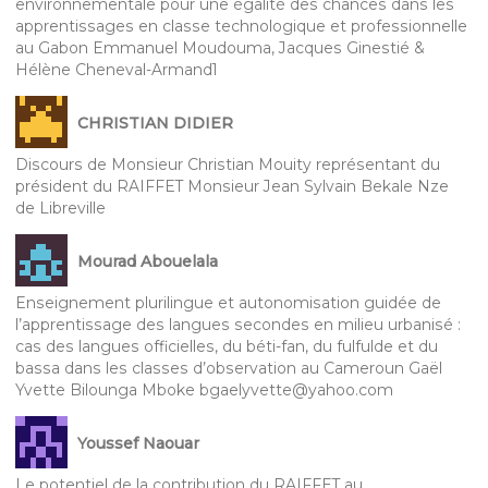
environnementale pour une égalité des chances dans les
apprentissages en classe technologique et professionnelle
au Gabon Emmanuel Moudouma, Jacques Ginestié &
Hélène Cheneval-Armand1
CHRISTIAN DIDIER
Discours de Monsieur Christian Mouity représentant du
président du RAIFFET Monsieur Jean Sylvain Bekale Nze
de Libreville
Mourad Abouelala
Enseignement plurilingue et autonomisation guidée de
l’apprentissage des langues secondes en milieu urbanisé :
cas des langues officielles, du béti-fan, du fulfulde et du
bassa dans les classes d’observation au Cameroun Gaël
Yvette Bilounga Mboke bgaelyvette@yahoo.com
Youssef Naouar
Le potentiel de la contribution du RAIFFET au