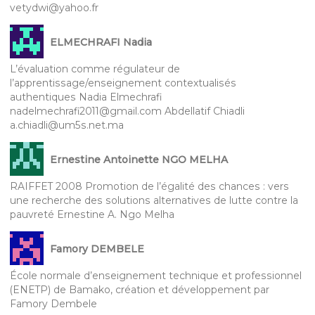
vetydwi@yahoo.fr
ELMECHRAFI Nadia
L’évaluation comme régulateur de
l’apprentissage/enseignement contextualisés
authentiques Nadia Elmechrafi
nadelmechrafi2011@gmail.com Abdellatif Chiadli
a.chiadli@um5s.net.ma
Ernestine Antoinette NGO MELHA
RAIFFET 2008 Promotion de l’égalité des chances : vers
une recherche des solutions alternatives de lutte contre la
pauvreté Ernestine A. Ngo Melha
Famory DEMBELE
École normale d’enseignement technique et professionnel
(ENETP) de Bamako, création et développement par
Famory Dembele