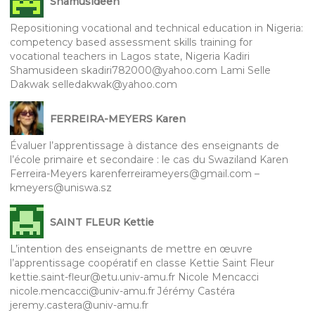
Shamusideen
Repositioning vocational and technical education in Nigeria:
competency based assessment skills training for
vocational teachers in Lagos state, Nigeria Kadiri
Shamusideen skadiri782000@yahoo.com Lami Selle
Dakwak selledakwak@yahoo.com
FERREIRA-MEYERS Karen
Évaluer l’apprentissage à distance des enseignants de
l’école primaire et secondaire : le cas du Swaziland Karen
Ferreira-Meyers karenferreirameyers@gmail.com –
kmeyers@uniswa.sz
SAINT FLEUR Kettie
L’intention des enseignants de mettre en œuvre
l’apprentissage coopératif en classe Kettie Saint Fleur
kettie.saint-fleur@etu.univ-amu.fr Nicole Mencacci
nicole.mencacci@univ-amu.fr Jérémy Castéra
jeremy.castera@univ-amu.fr