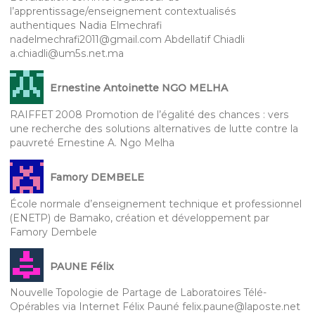
l’apprentissage/enseignement contextualisés
authentiques Nadia Elmechrafi
nadelmechrafi2011@gmail.com Abdellatif Chiadli
a.chiadli@um5s.net.ma
Ernestine Antoinette NGO MELHA
RAIFFET 2008 Promotion de l’égalité des chances : vers
une recherche des solutions alternatives de lutte contre la
pauvreté Ernestine A. Ngo Melha
Famory DEMBELE
École normale d’enseignement technique et professionnel
(ENETP) de Bamako, création et développement par
Famory Dembele
PAUNE Félix
Nouvelle Topologie de Partage de Laboratoires Télé-
Opérables via Internet Félix Pauné felix.paune@laposte.net