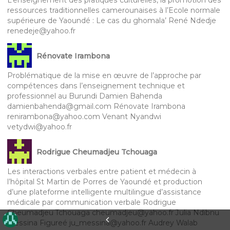
L’enseignement des pratiques culturelles, la promotion des
ressources traditionnelles camerounaises à l’Ecole normale
supérieure de Yaoundé : Le cas du ghomala’ René Ndedje
renedeje@yahoo.fr
Rénovate Irambona
Problématique de la mise en œuvre de l’approche par
compétences dans l’enseignement technique et
professionnel au Burundi Damien Bahenda
damienbahenda@gmail.com Rénovate Irambona
renirambona@yahoo.com Venant Nyandwi
vetydwi@yahoo.fr
Rodrigue Cheumadjeu Tchouaga
Les interactions verbales entre patient et médecin à
l’hôpital St Martin de Porres de Yaoundé et production
d’une plateforme intelligente multilingue d’assistance
médicale par communication verbale Rodrigue
Cheumadjeu Tchouaga cheumadjeu@yahoo.fr Julia Ndibnu
Messina Figureé ju_messina@yahoo.fr Audrey Walab