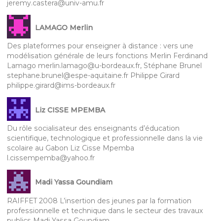
jeremy.castera@univ-amu.fr
LAMAGO Merlin
Des plateformes pour enseigner à distance : vers une
modélisation générale de leurs fonctions Merlin Ferdinand
Lamago merlin.lamago@u-bordeaux.fr, Stéphane Brunel
stephane.brunel@espe-aquitaine.fr Philippe Girard
philippe.girard@ims-bordeaux.fr
Liz CISSE MPEMBA
Du rôle socialisateur des enseignants d’éducation
scientifique, technologique et professionnelle dans la vie
scolaire au Gabon Liz Cisse Mpemba
l.cissempemba@yahoo.fr
Madi Yassa Goundiam
RAIFFET 2008 L’insertion des jeunes par la formation
professionnelle et technique dans le secteur des travaux
publics Madi Yassa Goundiam