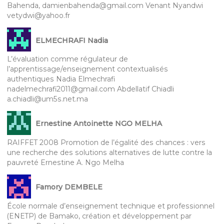
Bahenda, damienbahenda@gmail.com Venant Nyandwi
vetydwi@yahoo.fr
ELMECHRAFI Nadia
L’évaluation comme régulateur de
l’apprentissage/enseignement contextualisés
authentiques Nadia Elmechrafi
nadelmechrafi2011@gmail.com Abdellatif Chiadli
a.chiadli@um5s.net.ma
Ernestine Antoinette NGO MELHA
RAIFFET 2008 Promotion de l’égalité des chances : vers
une recherche des solutions alternatives de lutte contre la
pauvreté Ernestine A. Ngo Melha
Famory DEMBELE
École normale d’enseignement technique et professionnel
(ENETP) de Bamako, création et développement par