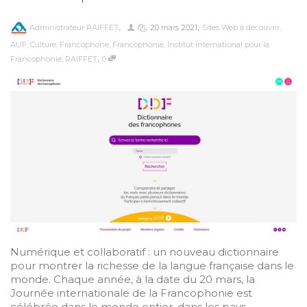
,
,
,
Administrateur RAIFFET
20 mars 2021
Sites Web à découvrir
,
AUF
,
Culture
,
Francophone
,
Francophonie
,
Institut international pour la
,
Francophonie
,
RAIFFET
0
Numérique et collaboratif : un nouveau dictionnaire
pour montrer la richesse de la langue française dans le
monde. Chaque année, à la date du 20 mars, la
Journée internationale de la Francophonie est
célébrée dans le monde entier, dans les pays