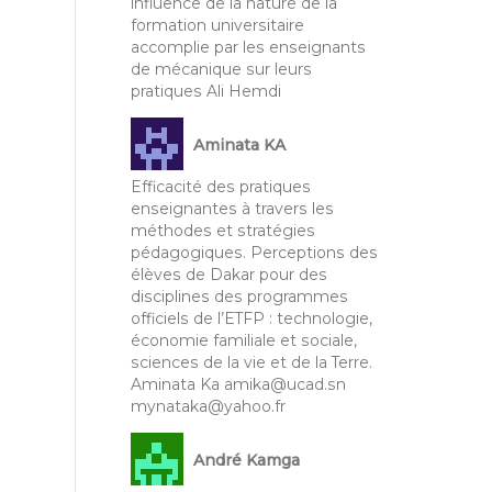
influence de la nature de la
formation universitaire
accomplie par les enseignants
de mécanique sur leurs
pratiques Ali Hemdi
Aminata KA
Efficacité des pratiques
enseignantes à travers les
méthodes et stratégies
pédagogiques. Perceptions des
élèves de Dakar pour des
disciplines des programmes
officiels de l’ETFP : technologie,
économie familiale et sociale,
sciences de la vie et de la Terre.
Aminata Ka amika@ucad.sn
mynataka@yahoo.fr
André Kamga