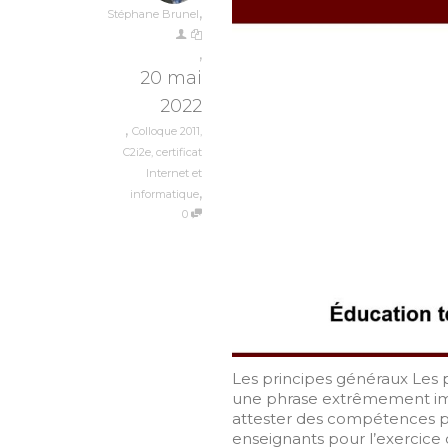
,
Stéphane Brunel
,
20 mai
2022
,
Colloque 2011
,
C2i2e
,
certificat
Internet et
,
informatique
0
Les principes généraux Les p
une phrase extrêmement import
attester des compétences p
enseignants pour l’exercice