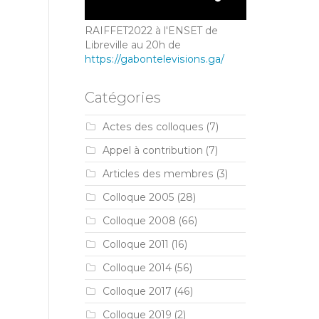
RAIFFET2022 à l'ENSET de
Libreville au 20h de
https://gabontelevisions.ga/
Catégories
Actes des colloques
(7)
Appel à contribution
(7)
Articles des membres
(3)
Colloque 2005
(28)
Colloque 2008
(66)
Colloque 2011
(16)
Colloque 2014
(56)
Colloque 2017
(46)
Colloque 2019
(2)