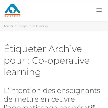
Activ
Accueil
Co-operative learning
navi
Étiqueter Archive
pour : Co-operative
learning
L’intention des enseignants
de mettre en œuvre
l’apprentissage coopératif