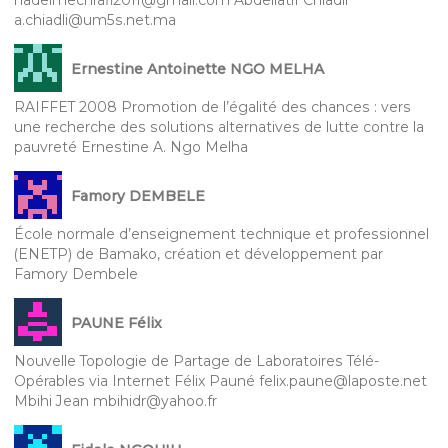
nadelmechrafi2011@gmail.com Abdellatif Chiadli
a.chiadli@um5s.net.ma
Ernestine Antoinette NGO MELHA
RAIFFET 2008 Promotion de l’égalité des chances : vers
une recherche des solutions alternatives de lutte contre la
pauvreté Ernestine A. Ngo Melha
Famory DEMBELE
École normale d’enseignement technique et professionnel
(ENETP) de Bamako, création et développement par
Famory Dembele
PAUNE Félix
Nouvelle Topologie de Partage de Laboratoires Télé-
Opérables via Internet Félix Pauné felix.paune@laposte.net
Mbihi Jean mbihidr@yahoo.fr