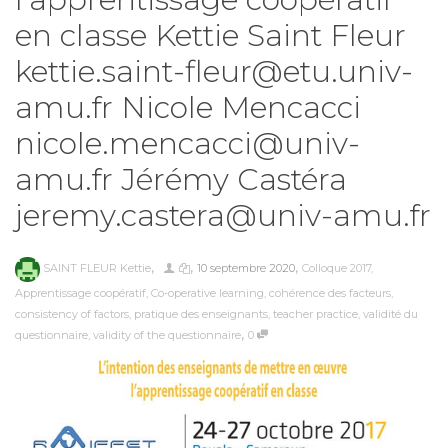
en classe Kettie Saint Fleur
kettie.saint-fleur@etu.univ-
amu.fr Nicole Mencacci
nicole.mencacci@univ-
amu.fr Jérémy Castéra
jeremy.castera@univ-amu.fr
,
,
,
SAINT FLEUR Kettie
10 septembre 2020
Colloque 2017
,
Apprentissage coopératif
,
Co-operative learning
,
cohérence des facteurs
,
consistency of factors
,
pratique des enseignants
,
teacher practice
,
validité du
,
questionnaire
,
validity of the questionnaire
0