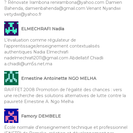
? Rénovate Irambona renirambona@yahoo.com Damien
Bahenda, damienbahenda@gmail.com Venant Nyandwi
vetydwi@yahoo.fr
ELMECHRAFI Nadia
L’évaluation comme régulateur de
l’apprentissage/enseignement contextualisés
authentiques Nadia Elmechrafi
nadelmechrafi2011@gmail.com Abdellatif Chiadli
a.chiadli@um5s.net.ma
Ernestine Antoinette NGO MELHA
RAIFFET 2008 Promotion de l’égalité des chances : vers
une recherche des solutions alternatives de lutte contre la
pauvreté Ernestine A. Ngo Melha
Famory DEMBELE
École normale d’enseignement technique et professionnel