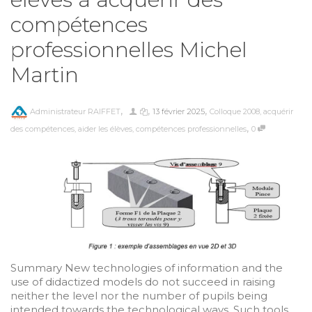
compétences
professionnelles Michel
Martin
,
,
,
Administrateur RAIFFET
13 février 2025
Colloque 2008
,
acquérir
,
des compétences
,
aider les élèves
,
compétences professionnelles
0
Summary New technologies of information and the
use of didactized models do not succeed in raising
neither the level nor the number of pupils being
intended towards the technological ways. Such tools