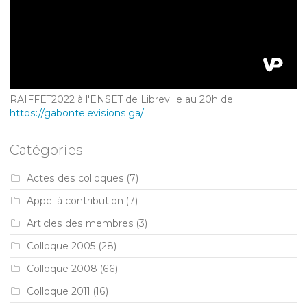
RAIFFET2022 à l'ENSET de Libreville au 20h de
https://gabontelevisions.ga/
Catégories
Actes des colloques
(7)
Appel à contribution
(7)
Articles des membres
(3)
Colloque 2005
(28)
Colloque 2008
(66)
Colloque 2011
(16)