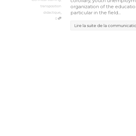
corollary, youth unemployme
organization of the educationa
transposition
,
particular in the field...
didactique
0
Lire la suite de la communicati