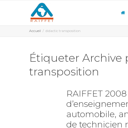
Accueil
didactic transposition
Étiqueter Archive 
transposition
RAIFFET 2008 L
d’enseignemen
automobile, an
de technicien