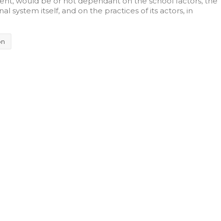
nt, would be or not dependant on the school factors, the
l system itself, and on the practices of its actors, in
on