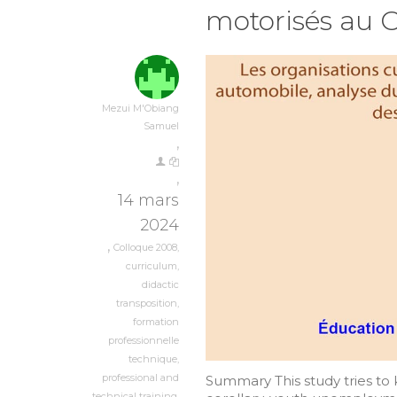
motorisés au
Mezui M'Obiang
Samuel
,
,
14 mars
2024
,
Colloque 2008
,
curriculum
,
didactic
transposition
,
formation
professionnelle
technique
,
professional and
Summary This study tries to 
technical training
,