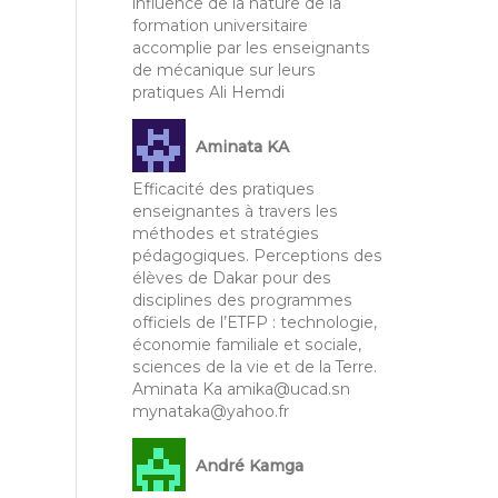
influence de la nature de la
formation universitaire
accomplie par les enseignants
de mécanique sur leurs
pratiques Ali Hemdi
Aminata KA
Efficacité des pratiques
enseignantes à travers les
méthodes et stratégies
pédagogiques. Perceptions des
élèves de Dakar pour des
disciplines des programmes
officiels de l’ETFP : technologie,
économie familiale et sociale,
sciences de la vie et de la Terre.
Aminata Ka amika@ucad.sn
mynataka@yahoo.fr
André Kamga