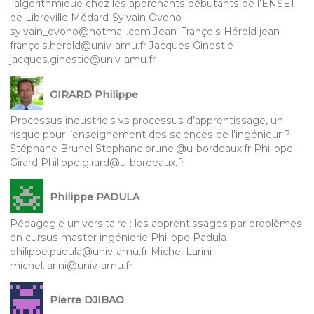
l’algorithmique chez les apprenants débutants de l’ENSET
de Libreville Médard-Sylvain Ovono
sylvain_ovono@hotmail.com Jean-François Hérold jean-
françois.herold@univ-amu.fr Jacques Ginestié
jacques.ginestie@univ-amu.fr
GIRARD Philippe
Processus industriels vs processus d’apprentissage, un
risque pour l’enseignement des sciences de l’ingénieur ?
Stéphane Brunel Stephane.brunel@u-bordeaux.fr Philippe
Girard Philippe.girard@u-bordeaux.fr
Philippe PADULA
Pédagogie universitaire : les apprentissages par problèmes
en cursus master ingénierie Philippe Padula
philippe.padula@univ-amu.fr Michel Larini
michel.larini@univ-amu.fr
Pierre DJIBAO