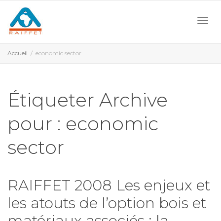
Activ
Accueil
economic sector
navi
Étiqueter Archive
pour : economic
sector
RAIFFET 2008 Les enjeux et
les atouts de l’option bois et
matériaux associés : la