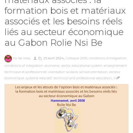
formation bois et matériaux
associés et les besoins réels
liés au secteur économique
au Gabon Rolie Nsi Be
,
,
,
nsi be rolie
25 avril 2024
Colloque 2005
,
conditions d’intégration
,
conditions of integration
,
economic sector
,
educational system
,
enseignement
technique et professionnel
,
orientation scolaire
,
school orientation
,
secteur
,
économique
,
système éducatif
,
technical and professional education
0