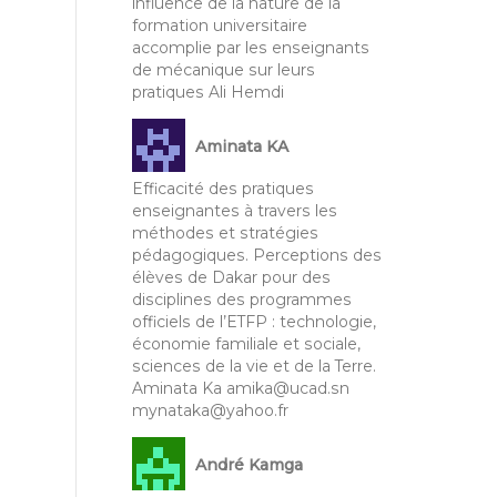
influence de la nature de la
formation universitaire
accomplie par les enseignants
de mécanique sur leurs
pratiques Ali Hemdi
Aminata KA
Efficacité des pratiques
enseignantes à travers les
méthodes et stratégies
pédagogiques. Perceptions des
élèves de Dakar pour des
disciplines des programmes
officiels de l’ETFP : technologie,
économie familiale et sociale,
sciences de la vie et de la Terre.
Aminata Ka amika@ucad.sn
mynataka@yahoo.fr
André Kamga