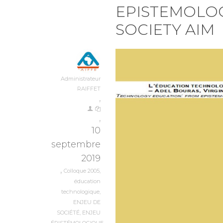
EPISTEMOLO
SOCIETY AIM
Administrateur
RAIFFET
,
,
10
septembre
2019
,
Colloque 2005
,
éducation
technologique
,
ENJEU DE
SOCIÉTÉ
,
ENJEU
,