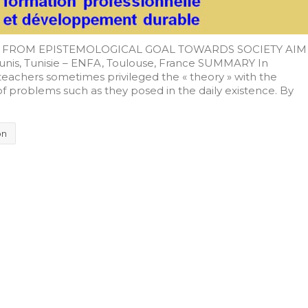
 FROM EPISTEMOLOGICAL GOAL TOWARDS SOCIETY AIM
Tunis, Tunisie – ENFA, Toulouse, France SUMMARY In
teachers sometimes privileged the « theory » with the
of problems such as they posed in the daily existence. By
on