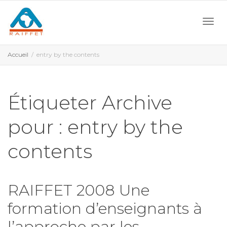
Activ
Accueil
entry by the contents
navi
Étiqueter Archive
pour : entry by the
contents
RAIFFET 2008 Une
formation d’enseignants à
l’approche par les