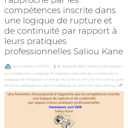
compétences inscrite dans
une logique de rupture et
de continuité par rapport à
leurs pratiques
professionnelles Saliou Kane
,
,
,
Administrateur RAIFFET
16 janvier 2025
Colloque 2008
,
approach
by competencies or pedagogy of integration
,
approche par compétences ou
pédagogie de l’intégration
,
entrée par les contenus
,
entry by the contents
,
grille
,
de lecture
,
pédagogie par objectifs
,
pedagogy by objectives
,
roasts reading
0