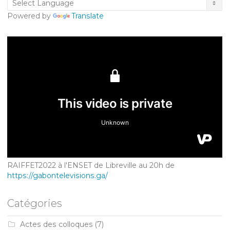
Powered by
Translate
RAIFFET2022 à l'ENSET de Libreville au 20h de
https://gabontelevisions.ga/
Catégories
Actes des colloques
(7)