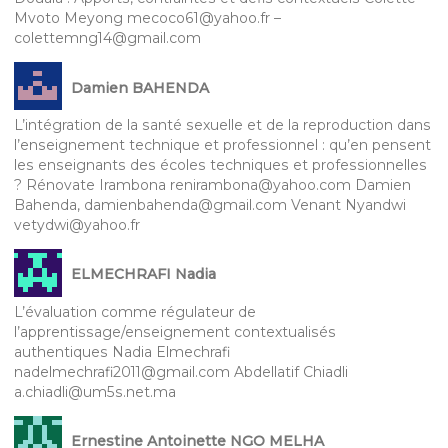
Mvoto Meyong mecoco61@yahoo.fr –
colettemng14@gmail.com
Damien BAHENDA
L’intégration de la santé sexuelle et de la reproduction dans
l’enseignement technique et professionnel : qu’en pensent
les enseignants des écoles techniques et professionnelles
? Rénovate Irambona renirambona@yahoo.com Damien
Bahenda, damienbahenda@gmail.com Venant Nyandwi
vetydwi@yahoo.fr
ELMECHRAFI Nadia
L’évaluation comme régulateur de
l’apprentissage/enseignement contextualisés
authentiques Nadia Elmechrafi
nadelmechrafi2011@gmail.com Abdellatif Chiadli
a.chiadli@um5s.net.ma
Ernestine Antoinette NGO MELHA