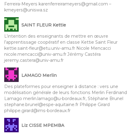
Ferreira-Meyers karenferreirameyers@gmail.com –
kmeyers@uniswa.sz
SAINT FLEUR Kettie
L’intention des enseignants de mettre en œuvre
l’apprentissage coopératif en classe Kettie Saint Fleur
kettie.saint-fleur@etu.univ-amu.fr Nicole Mencacci
nicole.mencacci@univ-amu.fr Jérémy Castéra
jeremy.castera@univ-amu.fr
LAMAGO Merlin
Des plateformes pour enseigner à distance : vers une
modélisation générale de leurs fonctions Merlin Ferdinand
Lamago merlin.lamago@u-bordeaux.fr, Stéphane Brunel
stephane.brunel@espe-aquitaine.fr Philippe Girard
philippe.girard@ims-bordeaux.fr
Liz CISSE MPEMBA