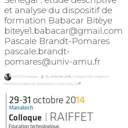
et analyse du dispositif de
formation Babacar Bitèye
biteye1.babacar@gmail.com
Pascale Brandt-Pomares
pascale.brandt-
pomares@univ-amu.fr
,
,
,
BITEYE Babacar
10 février 2018
Colloque 2014
,
Dispositif
,
,
formation à distance
,
professeurs contractuels
0