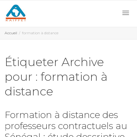
Activ
Accueil
formation à distance
navi
Étiqueter Archive
pour : formation à
distance
Formation à distance des
professeurs contractuels au
Sénégal : étude descriptive