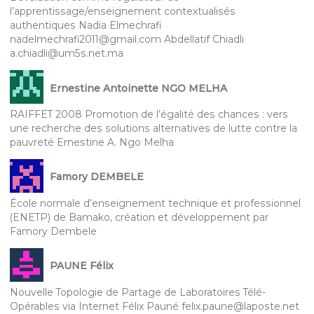
l’apprentissage/enseignement contextualisés
authentiques Nadia Elmechrafi
nadelmechrafi2011@gmail.com Abdellatif Chiadli
a.chiadli@um5s.net.ma
Ernestine Antoinette NGO MELHA
RAIFFET 2008 Promotion de l’égalité des chances : vers
une recherche des solutions alternatives de lutte contre la
pauvreté Ernestine A. Ngo Melha
Famory DEMBELE
École normale d’enseignement technique et professionnel
(ENETP) de Bamako, création et développement par
Famory Dembele
PAUNE Félix
Nouvelle Topologie de Partage de Laboratoires Télé-
Opérables via Internet Félix Pauné felix.paune@laposte.net