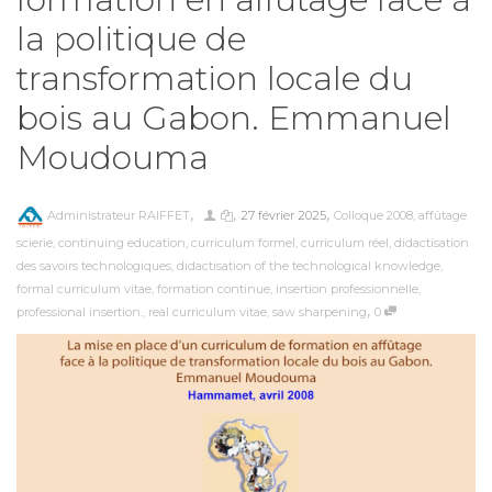
la politique de
transformation locale du
bois au Gabon. Emmanuel
Moudouma
,
,
,
Administrateur RAIFFET
27 février 2025
Colloque 2008
,
affûtage
scierie
,
continuing education
,
curriculum formel
,
curriculum réel
,
didactisation
des savoirs technologiques
,
didactisation of the technological knowledge
,
formal curriculum vitae
,
formation continue
,
insertion professionnelle
,
,
professional insertion.
,
real curriculum vitae
,
saw sharpening
0