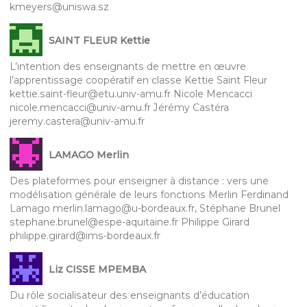
kmeyers@uniswa.sz
SAINT FLEUR Kettie
L’intention des enseignants de mettre en œuvre
l’apprentissage coopératif en classe Kettie Saint Fleur
kettie.saint-fleur@etu.univ-amu.fr Nicole Mencacci
nicole.mencacci@univ-amu.fr Jérémy Castéra
jeremy.castera@univ-amu.fr
LAMAGO Merlin
Des plateformes pour enseigner à distance : vers une
modélisation générale de leurs fonctions Merlin Ferdinand
Lamago merlin.lamago@u-bordeaux.fr, Stéphane Brunel
stephane.brunel@espe-aquitaine.fr Philippe Girard
philippe.girard@ims-bordeaux.fr
Liz CISSE MPEMBA
Du rôle socialisateur des enseignants d’éducation