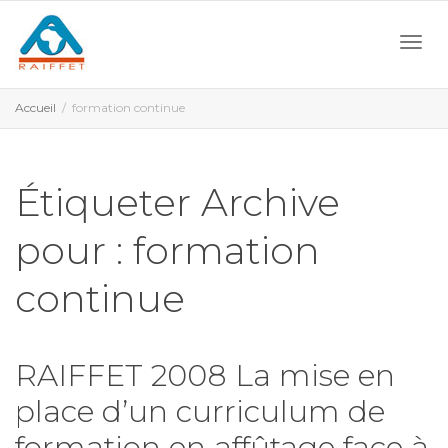
Activ
Accueil
formation continue
navi
Étiqueter Archive
pour : formation
continue
RAIFFET 2008 La mise en
place d’un curriculum de
formation en affûtage face à