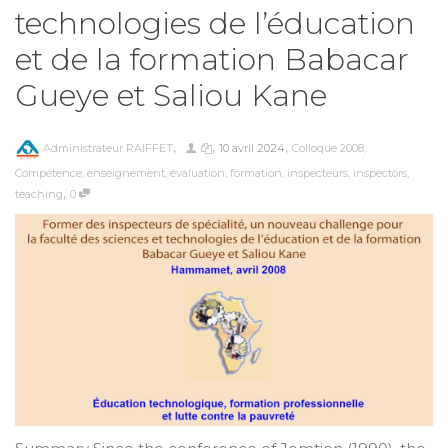
technologies de l’éducation
et de la formation Babacar
Gueye et Saliou Kane
,
,
,
Administrateur RAIFFET
10 avril 2024
Colloque 2008
,
Compétence
,
enseignement
,
évaluation
,
formation
,
inspecteurs
,
inspectors
,
,
teaching
0