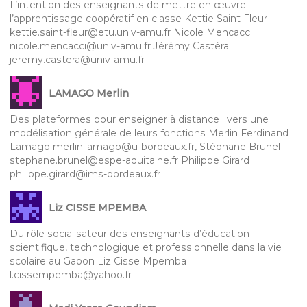
L’intention des enseignants de mettre en œuvre
l’apprentissage coopératif en classe Kettie Saint Fleur
kettie.saint-fleur@etu.univ-amu.fr Nicole Mencacci
nicole.mencacci@univ-amu.fr Jérémy Castéra
jeremy.castera@univ-amu.fr
LAMAGO Merlin
Des plateformes pour enseigner à distance : vers une
modélisation générale de leurs fonctions Merlin Ferdinand
Lamago merlin.lamago@u-bordeaux.fr, Stéphane Brunel
stephane.brunel@espe-aquitaine.fr Philippe Girard
philippe.girard@ims-bordeaux.fr
Liz CISSE MPEMBA
Du rôle socialisateur des enseignants d’éducation
scientifique, technologique et professionnelle dans la vie
scolaire au Gabon Liz Cisse Mpemba
l.cissempemba@yahoo.fr