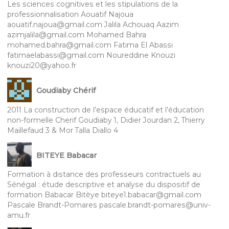
Les sciences cognitives et les stipulations de la
professionnalisation Aouatif Najoua
aouatif.najoua@gmail.com Jalila Achouaq Aazim
azimjalila@gmail.com Mohamed Bahra
mohamed.bahra@gmail.com Fatima El Abassi
fatimaelabassi@gmail.com Noureddine Knouzi
knouzi20@yahoo.fr
Goudiaby Chérif
2011 La construction de l’espace éducatif et l’éducation
non-formelle Cherif Goudiaby 1, Didier Jourdan 2, Thierry
Maillefaud 3 & Mor Talla Diallo 4
BITEYE Babacar
Formation à distance des professeurs contractuels au
Sénégal : étude descriptive et analyse du dispositif de
formation Babacar Bitèye biteye1.babacar@gmail.com
Pascale Brandt-Pomares pascale.brandt-pomares@univ-
amu.fr