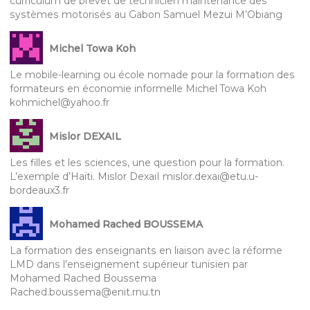
curriculum de brevet de technicien maintenance des
systèmes motorisés au Gabon Samuel Mezui M’Obiang
Michel Towa Koh
Le mobile-learning ou école nomade pour la formation des
formateurs en économie informelle Michel Towa Koh
kohmichel@yahoo.fr
Mislor DEXAIL
Les filles et les sciences, une question pour la formation.
L’exemple d’Haïti. Mislor DexaiI mislor.dexai@etu.u-
bordeaux3.fr
Mohamed Rached BOUSSEMA
La formation des enseignants en liaison avec la réforme
LMD dans l’enseignement supérieur tunisien par
Mohamed Rached Boussema
Rached.boussema@enit.rnu.tn