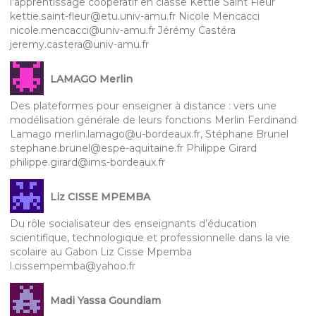
l’apprentissage coopératif en classe Kettie Saint Fleur
kettie.saint-fleur@etu.univ-amu.fr Nicole Mencacci
nicole.mencacci@univ-amu.fr Jérémy Castéra
jeremy.castera@univ-amu.fr
LAMAGO Merlin
Des plateformes pour enseigner à distance : vers une
modélisation générale de leurs fonctions Merlin Ferdinand
Lamago merlin.lamago@u-bordeaux.fr, Stéphane Brunel
stephane.brunel@espe-aquitaine.fr Philippe Girard
philippe.girard@ims-bordeaux.fr
Liz CISSE MPEMBA
Du rôle socialisateur des enseignants d’éducation
scientifique, technologique et professionnelle dans la vie
scolaire au Gabon Liz Cisse Mpemba
l.cissempemba@yahoo.fr
Madi Yassa Goundiam