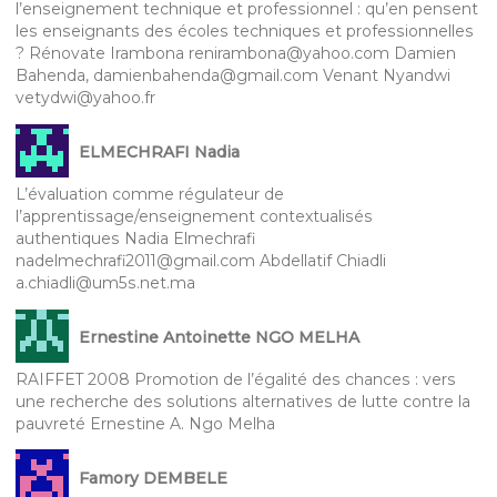
l’enseignement technique et professionnel : qu’en pensent
les enseignants des écoles techniques et professionnelles
? Rénovate Irambona renirambona@yahoo.com Damien
Bahenda, damienbahenda@gmail.com Venant Nyandwi
vetydwi@yahoo.fr
ELMECHRAFI Nadia
L’évaluation comme régulateur de
l’apprentissage/enseignement contextualisés
authentiques Nadia Elmechrafi
nadelmechrafi2011@gmail.com Abdellatif Chiadli
a.chiadli@um5s.net.ma
Ernestine Antoinette NGO MELHA
RAIFFET 2008 Promotion de l’égalité des chances : vers
une recherche des solutions alternatives de lutte contre la
pauvreté Ernestine A. Ngo Melha
Famory DEMBELE