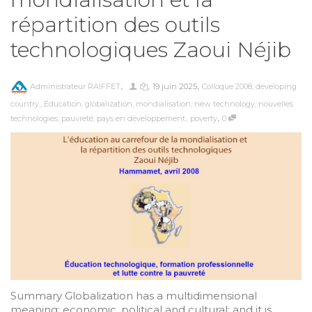
répartition des outils
technologiques Zaoui Néjib
,
,
,
Administrateur RAIFFET
19 juin 2025
Colloque 2008
,
developing
country.
,
Éducation
,
globalization
,
mondialisation
,
new technology
,
nouvelles
,
technologies
,
pauvreté
,
pays en développement.
,
poverty
0
Summary Globalization has a multidimensional
meaning: economic, political and cultural; and it is