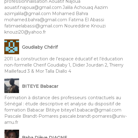
professionnalisation Aouatif Najoua
aouatif.najoua@gmail.com Jalila Achouaq Aazim
azimjalila@gmail.com Mohamed Bahra
mohamed.bahra@gmail.com Fatima El Abassi
fatimaelabassi@gmail.com Noureddine Knouzi
knouzi20@yahoo.fr
Goudiaby Chérif
2011 La construction de l’espace éducatif et l’éducation
non-formelle Cherif Goudiaby 1, Didier Jourdan 2, Thierry
Maillefaud 3 & Mor Talla Diallo 4
BITEYE Babacar
Formation à distance des professeurs contractuels au
Sénégal : étude descriptive et analyse du dispositif de
formation Babacar Bitèye biteye1.babacar@gmail.com
Pascale Brandt-Pomares pascale.brandt-pomares@univ-
amu.fr
Baba Dièye DIAGNE