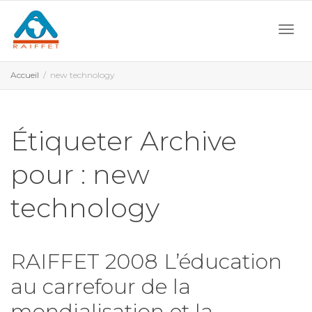
Activ
Accueil
new technology
navi
Étiqueter Archive
pour : new
technology
RAIFFET 2008 L’éducation
au carrefour de la
mondialisation et la