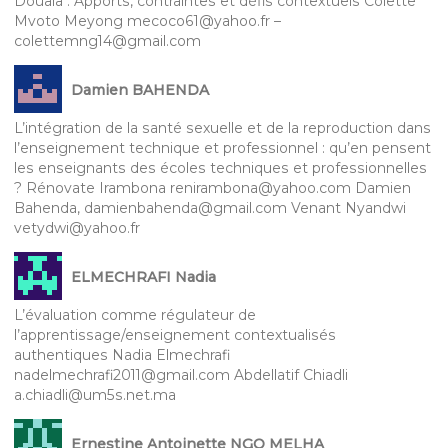
Douala : Apports, contraintes et défis contextuels Colette
Mvoto Meyong mecoco61@yahoo.fr –
colettemng14@gmail.com
Damien BAHENDA
L’intégration de la santé sexuelle et de la reproduction dans
l’enseignement technique et professionnel : qu’en pensent
les enseignants des écoles techniques et professionnelles
? Rénovate Irambona renirambona@yahoo.com Damien
Bahenda, damienbahenda@gmail.com Venant Nyandwi
vetydwi@yahoo.fr
ELMECHRAFI Nadia
L’évaluation comme régulateur de
l’apprentissage/enseignement contextualisés
authentiques Nadia Elmechrafi
nadelmechrafi2011@gmail.com Abdellatif Chiadli
a.chiadli@um5s.net.ma
Ernestine Antoinette NGO MELHA