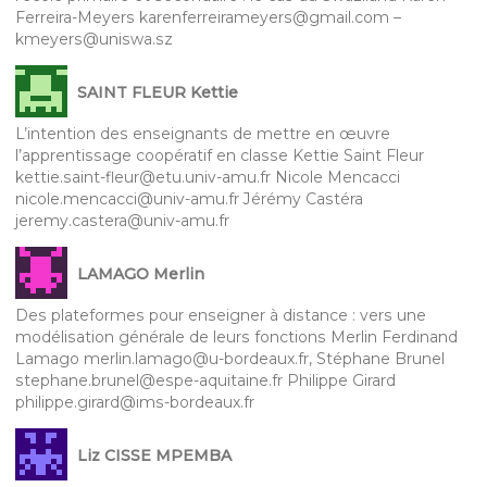
Ferreira-Meyers karenferreirameyers@gmail.com –
kmeyers@uniswa.sz
SAINT FLEUR Kettie
L’intention des enseignants de mettre en œuvre
l’apprentissage coopératif en classe Kettie Saint Fleur
kettie.saint-fleur@etu.univ-amu.fr Nicole Mencacci
nicole.mencacci@univ-amu.fr Jérémy Castéra
jeremy.castera@univ-amu.fr
LAMAGO Merlin
Des plateformes pour enseigner à distance : vers une
modélisation générale de leurs fonctions Merlin Ferdinand
Lamago merlin.lamago@u-bordeaux.fr, Stéphane Brunel
stephane.brunel@espe-aquitaine.fr Philippe Girard
philippe.girard@ims-bordeaux.fr
Liz CISSE MPEMBA