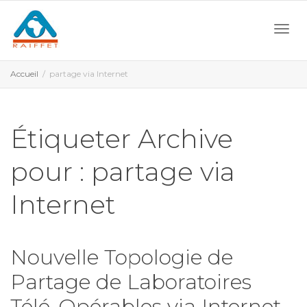
Activ
Accueil
partage via Internet
navi
Étiqueter Archive
pour : partage via
Internet
Nouvelle Topologie de
Partage de Laboratoires
Télé-Opérables via Internet