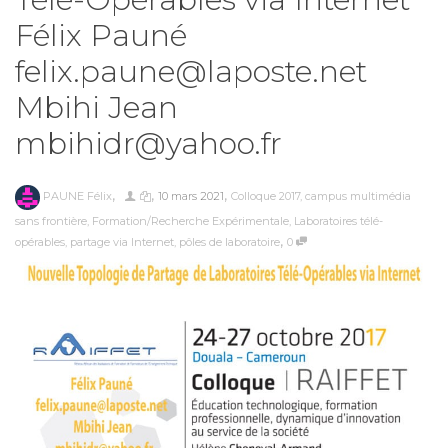
Félix Pauné
felix.paune@laposte.net
Mbihi Jean
mbihidr@yahoo.fr
,
,
,
PAUNE Félix
10 mars 2021
Colloque 2017
,
campus multimédia
sans frontière
,
Formation/Recherche Expérimentale
,
Laboratoires télé-
,
opérables
,
partage via Internet
,
pôles de laboratoire
0