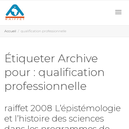
Activ
Accueil
qualification professionnelle
navi
Étiqueter Archive
pour : qualification
professionnelle
raiffet 2008 L’épistémologie
et l’histoire des sciences
dans les programmes de