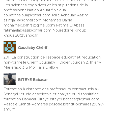
Les sciences cognitives et les stipulations de la
professionnalisation Aouatif Najoua
aouatif.najoua@gmail.com Jalila Achouaq Aazim
azimjalila@gmail.com Mohamed Bahra
mohamed.bahra@gmail.com Fatima El Abassi
fatimaelabassi@gmail.com Noureddine Knouzi
knouzi20@yahoo.fr
Goudiaby Chérif
2011 La construction de l’espace éducatif et l’éducation
non-formelle Cherif Goudiaby 1, Didier Jourdan 2, Thierry
Maillefaud 3 & Mor Talla Diallo 4
BITEYE Babacar
Formation à distance des professeurs contractuels au
Sénégal : étude descriptive et analyse du dispositif de
formation Babacar Bitèye biteye1.babacar@gmail.com
Pascale Brandt-Pomares pascale.brandt-pomares@univ-
amu.fr