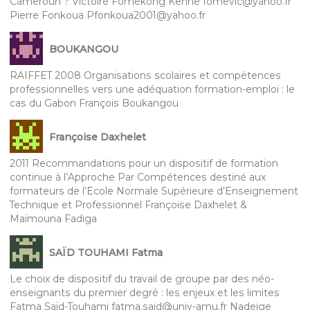
Cameroun ? Victoire Fomekong Kenne fomevic@yahoo.fr
Pierre Fonkoua Pfonkoua2001@yahoo.fr
BOUKANGOU
RAIFFET 2008 Organisations scolaires et compétences
professionnelles vers une adéquation formation-emploi : le
cas du Gabon François Boukangou
Françoise Daxhelet
2011 Recommandations pour un dispositif de formation
continue à l’Approche Par Compétences destiné aux
formateurs de l’Ecole Normale Supérieure d’Enseignement
Technique et Professionnel Françoise Daxhelet &
Maïmouna Fadiga
SAÏD TOUHAMI Fatma
Le choix de dispositif du travail de groupe par des néo-
enseignants du premier degré : les enjeux et les limites
Fatma Saïd-Touhami fatma.said@univ-amu.fr Nadeige