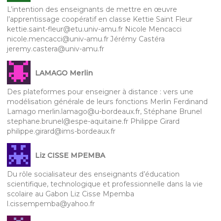
L’intention des enseignants de mettre en œuvre
l’apprentissage coopératif en classe Kettie Saint Fleur
kettie.saint-fleur@etu.univ-amu.fr Nicole Mencacci
nicole.mencacci@univ-amu.fr Jérémy Castéra
jeremy.castera@univ-amu.fr
LAMAGO Merlin
Des plateformes pour enseigner à distance : vers une
modélisation générale de leurs fonctions Merlin Ferdinand
Lamago merlin.lamago@u-bordeaux.fr, Stéphane Brunel
stephane.brunel@espe-aquitaine.fr Philippe Girard
philippe.girard@ims-bordeaux.fr
Liz CISSE MPEMBA
Du rôle socialisateur des enseignants d’éducation
scientifique, technologique et professionnelle dans la vie
scolaire au Gabon Liz Cisse Mpemba
l.cissempemba@yahoo.fr