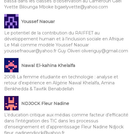
bassa dans les classes d’observation au Cameroun Gaël
Yvette Bilounga Mboke bgaelyvette@yahoo.com
Youssef Naouar
Le potentiel de la contribution du RAIFFET au
développement humain et à l’inclusion sociale en Afrique
Le Mali comme modèle Youssef Naouar
youssefnaouar@yahoo.fr Guy Oliveri oliveriguy@gmail.com
Nawal El-kahina Khelalfa
2008 La femme étudiante en technologie : analyse et
retour d’expérience en Algérie Nawal Khelalfa, Amina
Benkhedda & Tawfik Benabdellah
NDJOCK Fleur Nadine
L’éducation critique aux médias comme facteur d’efficacité
dans l’intégration des TIC dans les processus
d’enseignement et d’apprentissage Fleur Nadine Ndjock
fleur_nadinendjock@yahoo.fr