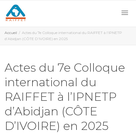
Activ
Accueil
Actes du 7e Colloque international du RAIFFET à l’IPNETP
d’Abidjan (CÔTE D’IVOIRE) en 2025
navi
Actes du 7e Colloque
international du
RAIFFET à l’IPNETP
d’Abidjan (CÔTE
D’IVOIRE) en 2025