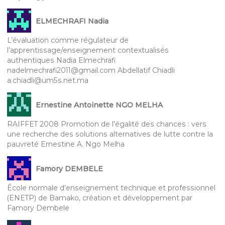
ELMECHRAFI Nadia
L’évaluation comme régulateur de
l’apprentissage/enseignement contextualisés
authentiques Nadia Elmechrafi
nadelmechrafi2011@gmail.com Abdellatif Chiadli
a.chiadli@um5s.net.ma
Ernestine Antoinette NGO MELHA
RAIFFET 2008 Promotion de l’égalité des chances : vers
une recherche des solutions alternatives de lutte contre la
pauvreté Ernestine A. Ngo Melha
Famory DEMBELE
École normale d’enseignement technique et professionnel
(ENETP) de Bamako, création et développement par
Famory Dembele