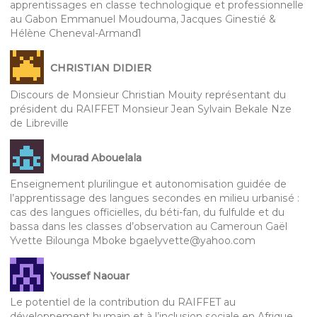
apprentissages en classe technologique et professionnelle
au Gabon Emmanuel Moudouma, Jacques Ginestié &
Hélène Cheneval-Armand1
CHRISTIAN DIDIER
Discours de Monsieur Christian Mouity représentant du
président du RAIFFET Monsieur Jean Sylvain Bekale Nze
de Libreville
Mourad Abouelala
Enseignement plurilingue et autonomisation guidée de
l’apprentissage des langues secondes en milieu urbanisé :
cas des langues officielles, du béti-fan, du fulfulde et du
bassa dans les classes d’observation au Cameroun Gaël
Yvette Bilounga Mboke bgaelyvette@yahoo.com
Youssef Naouar
Le potentiel de la contribution du RAIFFET au
développement humain et à l’inclusion sociale en Afrique