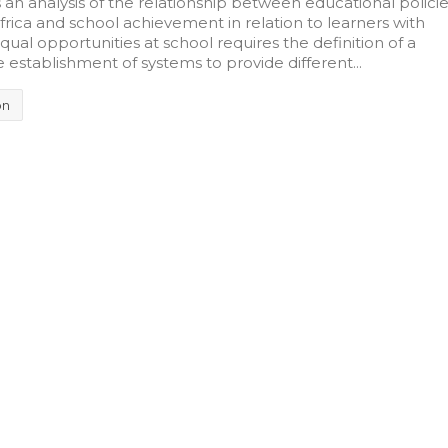
 an analysis of the relationship between educational polici
Africa and school achievement in relation to learners with
 equal opportunities at school requires the definition of a
tablishment of systems to provide different...
on