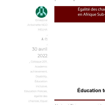
Ernestine
Antoinette NGO
MELHA
,
,
30 avril
2022
,
Colloque 2011
,
Academic
achievement
,
Disability
,
Éducation
inclusive
,
Education Policies
,
égalité des
chances
,
Equal