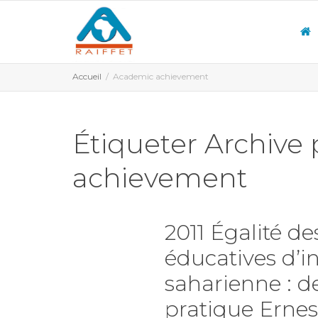
Accueil
Academic achievement
Étiqueter Archive
achievement
2011 Égalité de
éducatives d’i
saharienne : de
pratique Erne