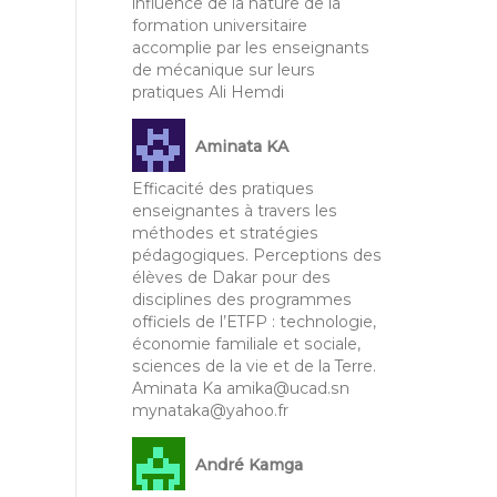
influence de la nature de la
formation universitaire
accomplie par les enseignants
de mécanique sur leurs
pratiques Ali Hemdi
Aminata KA
Efficacité des pratiques
enseignantes à travers les
méthodes et stratégies
pédagogiques. Perceptions des
élèves de Dakar pour des
disciplines des programmes
officiels de l’ETFP : technologie,
économie familiale et sociale,
sciences de la vie et de la Terre.
Aminata Ka amika@ucad.sn
mynataka@yahoo.fr
André Kamga