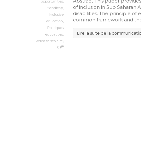
Abstract This paper provides
opportunities
,
of inclusion in Sub Saharan 
Handicap
,
disabilities. The principle of
Inclusive
common framework and the es
education
,
Politiques
Lire la suite de la communicati
éducatives
,
,
Réussite scolaire
0