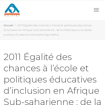
Activ
Accueil
2011 Égalité des chances à l’école et politiques éducatives
d’inclusion en Afrique Sub-saharienne : de la rhétorique à la réalité
pratique Ernestine Antoinette Ngo Melha
navi
2011 Égalité des
chances à l’école et
politiques éducatives
d’inclusion en Afrique
Sub-saharienne : de la