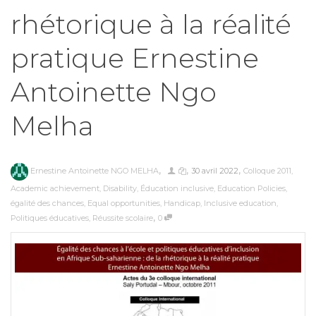
rhétorique à la réalité
pratique Ernestine
Antoinette Ngo
Melha
,
,
,
Ernestine Antoinette NGO MELHA
30 avril 2022
Colloque 2011
,
Academic achievement
,
Disability
,
Éducation inclusive
,
Education Policies
,
égalité des chances
,
Equal opportunities
,
Handicap
,
Inclusive education
,
,
Politiques éducatives
,
Réussite scolaire
0