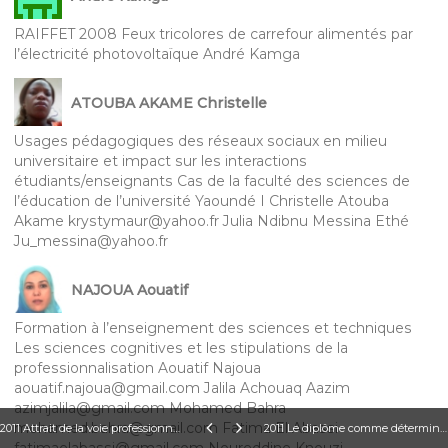
RAIFFET 2008 Feux tricolores de carrefour alimentés par
l’électricité photovoltaïque André Kamga
ATOUBA AKAME Christelle
Usages pédagogiques des réseaux sociaux en milieu
universitaire et impact sur les interactions
étudiants/enseignants Cas de la faculté des sciences de
l’éducation de l’université Yaoundé I Christelle Atouba
Akame krystymaur@yahoo.fr Julia Ndibnu Messina Ethé
Ju_messina@yahoo.fr
NAJOUA Aouatif
Formation à l’enseignement des sciences et techniques
Les sciences cognitives et les stipulations de la
professionnalisation Aouatif Najoua
aouatif.najoua@gmail.com Jalila Achouaq Aazim
azimjalila@gmail.com Mohamed Bahra
mohamed.bahra@gmail.com Fatima El Abassi
2011 Attrait de la voie professionnelle pour des élèves de 3e de collège André Kamga
2011 Le diplôme comme déterminant de la satisfaction au travail des enseignants Boubacar Traoré & Ansoumana Sané
fatimaelabassi@gmail.com Noureddine Knouzi