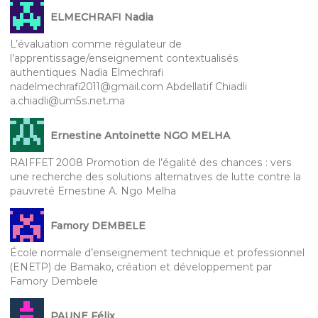
ELMECHRAFI Nadia
L’évaluation comme régulateur de
l’apprentissage/enseignement contextualisés
authentiques Nadia Elmechrafi
nadelmechrafi2011@gmail.com Abdellatif Chiadli
a.chiadli@um5s.net.ma
Ernestine Antoinette NGO MELHA
RAIFFET 2008 Promotion de l’égalité des chances : vers
une recherche des solutions alternatives de lutte contre la
pauvreté Ernestine A. Ngo Melha
Famory DEMBELE
École normale d’enseignement technique et professionnel
(ENETP) de Bamako, création et développement par
Famory Dembele
PAUNE Félix