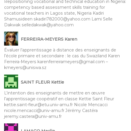
Repositioning vocational and technical education in Nigeria:
competency based assessment skills training for
vocational teachers in Lagos state, Nigeria Kadiri
Shamusideen skadiri782000@yahoo.com Lami Selle
Dakwak selledakwak@yahoo.com
FERREIRA-MEYERS Karen
Évaluer l’apprentissage à distance des enseignants de
l’école primaire et secondaire : le cas du Swaziland Karen
Ferreira-Meyers karenferreirameyers@gmail.com –
kmeyers@uniswa.sz
SAINT FLEUR Kettie
L’intention des enseignants de mettre en œuvre
l’apprentissage coopératif en classe Kettie Saint Fleur
kettie.saint-fleur@etu.univ-amu.fr Nicole Mencacci
nicole.mencacci@univ-amu.fr Jérémy Castéra
jeremy.castera@univ-amu.fr
LAMAGO Merlin