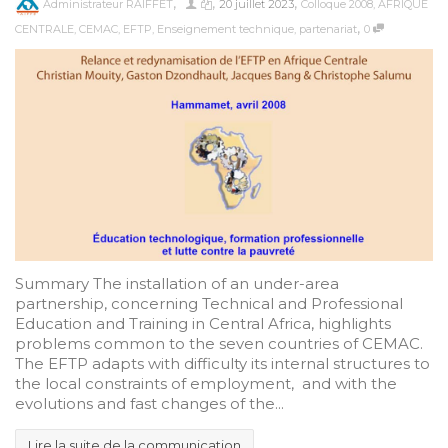
,
,
,
Administrateur RAIFFET
20 juillet 2023
Colloque 2008
,
AFRIQUE
,
CENTRALE
,
CEMAC
,
EFTP
,
Enseignement technique
,
partenariat
0
Summary The installation of an under-area
partnership, concerning Technical and Professional
Education and Training in Central Africa, highlights
problems common to the seven countries of CEMAC.
The EFTP adapts with difficulty its internal structures to
the local constraints of employment, and with the
evolutions and fast changes of the...
Lire la suite de la communication