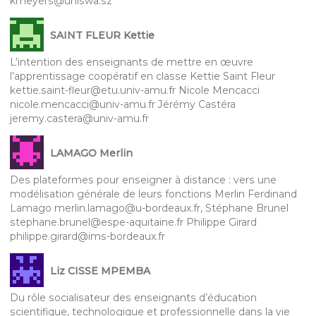
kmeyers@uniswa.sz
SAINT FLEUR Kettie
L’intention des enseignants de mettre en œuvre
l’apprentissage coopératif en classe Kettie Saint Fleur
kettie.saint-fleur@etu.univ-amu.fr Nicole Mencacci
nicole.mencacci@univ-amu.fr Jérémy Castéra
jeremy.castera@univ-amu.fr
LAMAGO Merlin
Des plateformes pour enseigner à distance : vers une
modélisation générale de leurs fonctions Merlin Ferdinand
Lamago merlin.lamago@u-bordeaux.fr, Stéphane Brunel
stephane.brunel@espe-aquitaine.fr Philippe Girard
philippe.girard@ims-bordeaux.fr
Liz CISSE MPEMBA
Du rôle socialisateur des enseignants d’éducation
scientifique, technologique et professionnelle dans la vie