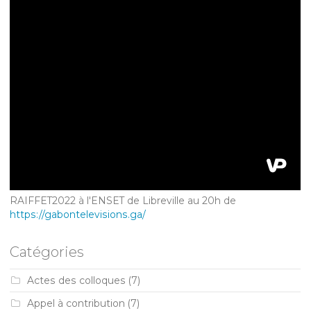
RAIFFET2022 à l'ENSET de Libreville au 20h de
https://gabontelevisions.ga/
Catégories
Actes des colloques
(7)
Appel à contribution
(7)