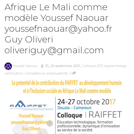
Afrique Le Mali comme
modèle Youssef Naouar
youssefnaouar@yahoo.fr
Guy Oliveri
oliveriguy@gmail.com
,
,
,
Youssef Naouar
20 septembre 2021
Colloque 2017
,
apprentissage
,
,
certification
,
Compétence
,
employabilité
0