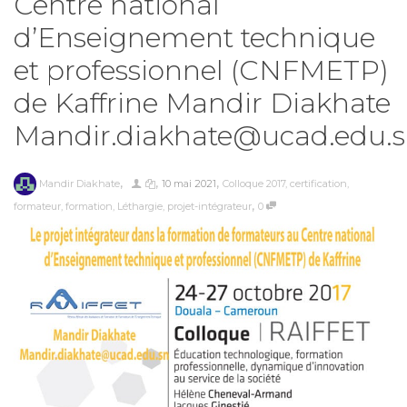
Centre national
d’Enseignement technique
et professionnel (CNFMETP)
de Kaffrine Mandir Diakhate
Mandir.diakhate@ucad.edu.
,
,
,
Mandir Diakhate
10 mai 2021
Colloque 2017
,
certification
,
,
formateur
,
formation
,
Léthargie
,
projet-intégrateur
0