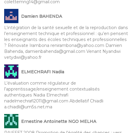
colettemng14@gmail.com
Damien BAHENDA
L’intégration de la santé sexuelle et de la reproduction dans
l’enseignement technique et professionnel : qu’en pensent
les enseignants des écoles techniques et professionnelles
? Rénovate Irambona renirambona@yahoo.com Damien
Bahenda, damienbahenda@gmail.com Venant Nyandwi
vetydwi@yahoo.fr
ELMECHRAFI Nadia
L’évaluation comme régulateur de
l’apprentissage/enseignement contextualisés
authentiques Nadia Elmechrafi
nadelmechrafi2011@gmail.com Abdellatif Chiadli
a.chiadli@um5s.net.ma
Ernestine Antoinette NGO MELHA
RAIFFET 2008 Promotion de l’égalité des chances : vers