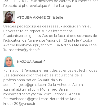
RAIFFET 2008 Feux tricolores de carrefour alimentés par
l’électricité photovoltaïque André Kamga
ATOUBA AKAME Christelle
Usages pédagogiques des réseaux sociaux en milieu
universitaire et impact sur les interactions
étudiants/enseignants Cas de la faculté des sciences de
l’éducation de l’université Yaoundé I Christelle Atouba
Akame krystymaur@yahoo.fr Julia Ndibnu Messina Ethé
Ju_messina@yahoo.fr
NAJOUA Aouatif
Formation à l’enseignement des sciences et techniques
Les sciences cognitives et les stipulations de la
professionnalisation Aouatif Najoua
aouatif.najoua@gmail.com Jalila Achouaq Aazim
azimjalila@gmail.com Mohamed Bahra
mohamed.bahra@gmail.com Fatima El Abassi
fatimaelabassi@gmail.com Noureddine Knouzi
knouzi20@yahoo.fr