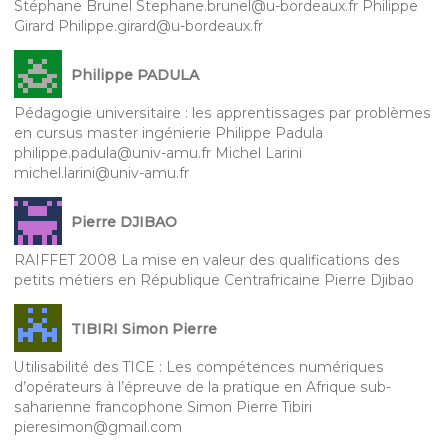
Stéphane Brunel Stephane.brunel@u-bordeaux.fr Philippe
Girard Philippe.girard@u-bordeaux.fr
Philippe PADULA
Pédagogie universitaire : les apprentissages par problèmes
en cursus master ingénierie Philippe Padula
philippe.padula@univ-amu.fr Michel Larini
michel.larini@univ-amu.fr
Pierre DJIBAO
RAIFFET 2008 La mise en valeur des qualifications des
petits métiers en République Centrafricaine Pierre Djibao
TIBIRI Simon Pierre
Utilisabilité des TICE : Les compétences numériques
d’opérateurs à l’épreuve de la pratique en Afrique sub-
saharienne francophone Simon Pierre Tibiri
pieresimon@gmail.com