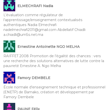
ELMECHRAFI Nadia
L’évaluation comme régulateur de
l’apprentissage/enseignement contextualisés
authentiques Nadia Elmechrafi
nadelmechrafi2011@gmail.com Abdellatif Chiadli
a.chiadli@um5s.net.ma
Ernestine Antoinette NGO MELHA
RAIFFET 2008 Promotion de l’égalité des chances : vers
une recherche des solutions alternatives de lutte contre la
pauvreté Ernestine A. Ngo Melha
Famory DEMBELE
École normale d’enseignement technique et professionnel
(ENETP) de Bamako, création et développement par
Famory Dembele
PAUNE Félix