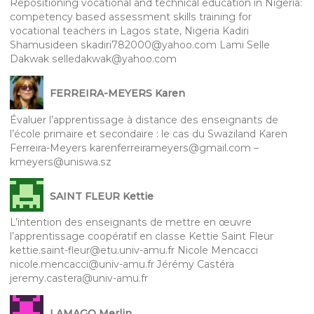
Repositioning vocational and technical education in Nigeria:
competency based assessment skills training for
vocational teachers in Lagos state, Nigeria Kadiri
Shamusideen skadiri782000@yahoo.com Lami Selle
Dakwak selledakwak@yahoo.com
FERREIRA-MEYERS Karen
Évaluer l’apprentissage à distance des enseignants de
l’école primaire et secondaire : le cas du Swaziland Karen
Ferreira-Meyers karenferreirameyers@gmail.com –
kmeyers@uniswa.sz
SAINT FLEUR Kettie
L’intention des enseignants de mettre en œuvre
l’apprentissage coopératif en classe Kettie Saint Fleur
kettie.saint-fleur@etu.univ-amu.fr Nicole Mencacci
nicole.mencacci@univ-amu.fr Jérémy Castéra
jeremy.castera@univ-amu.fr
LAMAGO Merlin