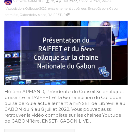
,
,
,
Mathilde ARMAND
4 juillet 2022
Colloque 2022
,
Vie de
l'Association
,
Colloque 2022
,
enseignement supérieur
,
Enset Gabon
,
Gabon
,
première
,
Gabontelevisions
,
RAIFFET
0
Hélène ARMAND, Présidente du Conseil Scientifique,
présente le RAIFFET et la 6ème édition du Colloque
qui se déroule actuellement à l’ENSET de Libreville au
GABON du 4 au 8 juillet 2022. Vous pouvez aussi
retrouver la vidéo complète sur les chaines Youtube
de GABON 1ère, ENSET- GABON LIVE ,...