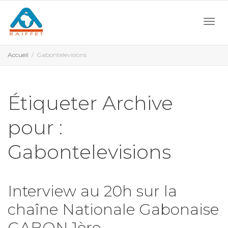
Activ
Accueil
Gabontelevisions
navi
Étiqueter Archive
pour :
Gabontelevisions
Interview au 20h sur la
chaîne Nationale Gabonaise
GABON 1ère