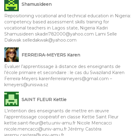
Shamusideen
Repositioning vocational and technical education in Nigeria:
competency based assessment skills training for
vocational teachers in Lagos state, Nigeria Kadiri
Shamusideen skadiri782000@yahoo.com Lami Selle
Dakwak selledakwak@yahoo.com
FERREIRA-MEYERS Karen
Évaluer l’apprentissage à distance des enseignants de
l’école primaire et secondaire : le cas du Swaziland Karen
Ferreira-Meyers karenferreirameyers@gmail.com –
kmeyers@uniswa.sz
SAINT FLEUR Kettie
L’intention des enseignants de mettre en œuvre
l’apprentissage coopératif en classe Kettie Saint Fleur
kettie.saint-fleur@etu.univ-amu.fr Nicole Mencacci
nicole.mencacci@univ-amu.fr Jérémy Castéra
jeremy.castera@univ-amu.fr