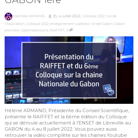
,
,
,
Mathilde ARMAND
4 juillet 2022
Colloque 2022
,
Vie de
l'Association
,
Colloque 2022
,
enseignement supérieur
,
Enset Gabon
,
Gabon
,
première
,
Gabontelevisions
,
RAIFFET
0
Hélène ARMAND, Présidente du Conseil Scientifique,
présente le RAIFFET et la 6ème édition du Colloque
qui se déroule actuellement à l’ENSET de Libreville au
GABON du 4 au 8 juillet 2022. Vous pouvez aussi
retrouver la vidéo complète sur les chaines Youtube