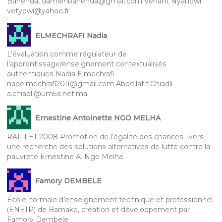
Bahenda, damienbahenda@gmail.com Venant Nyandwi
vetydwi@yahoo.fr
ELMECHRAFI Nadia
L’évaluation comme régulateur de
l’apprentissage/enseignement contextualisés
authentiques Nadia Elmechrafi
nadelmechrafi2011@gmail.com Abdellatif Chiadli
a.chiadli@um5s.net.ma
Ernestine Antoinette NGO MELHA
RAIFFET 2008 Promotion de l’égalité des chances : vers
une recherche des solutions alternatives de lutte contre la
pauvreté Ernestine A. Ngo Melha
Famory DEMBELE
École normale d’enseignement technique et professionnel
(ENETP) de Bamako, création et développement par
Famory Dembele