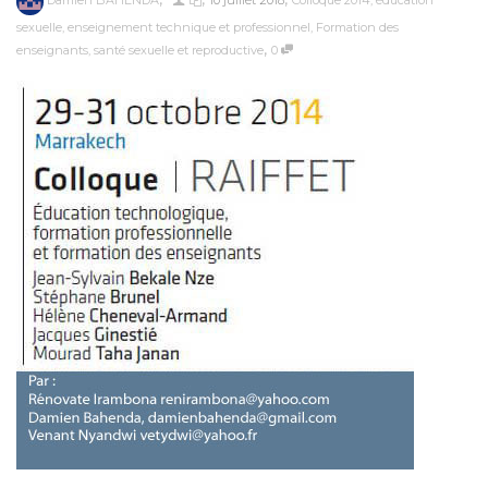
Damien BAHENDA
10 juillet 2018
Colloque 2014
,
éducation
sexuelle
,
enseignement technique et professionnel
,
Formation des
,
enseignants
,
santé sexuelle et reproductive
0