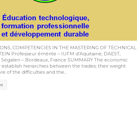
ONS, COMPETENCIES IN THE MASTERING OF TECHNICAL
N Professeur émérite – IUFM d’Aquitaine, DAEST,
tor Ségalen – Bordeaux, France SUMMARY The economic
y establish hierarchies between the trades; their weight
e of the difficulties and the...
on