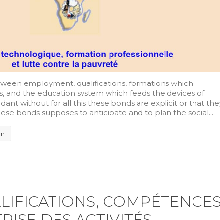
een employment, qualifications, formations which
ons, and the education system which feeds the devices of
ant without for all this these bonds are explicit or that the
hese bonds supposes to anticipate and to plan the social...
on
ALIFICATIONS, COMPÉTENCE
RISE DES ACTIVITÉS