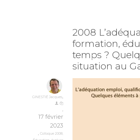
2008 L’adéquat
formation, édu
temps ? Quelq
situation au G
,
GINESTIÉ Jacques
,
17 février
2023
,
Colloque 2008
,
Éducation
,
évoluer