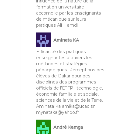
influence de la nature de la
formation universitaire
accomplie par les enseignants
de mécanique sur leurs
pratiques Ali Hemdi
Aminata KA
Efficacité des pratiques
enseignantes à travers les
méthodes et stratégies
pédagogiques. Perceptions des
élèves de Dakar pour des
disciplines des programmes
officiels de l’ETFP : technologie,
économie familiale et sociale,
sciences de la vie et de la Terre.
Aminata Ka amika@ucad.sn
mynataka@yahoo.fr
André Kamga