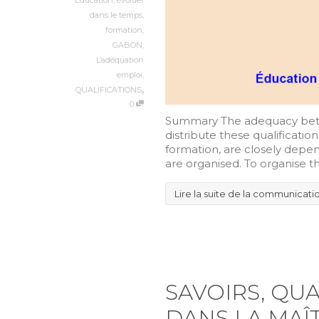
dans le temps
,
formation
,
GABON
,
L’adéquation
emploi
,
,
QUALIFICATIONS
0
Summary The adequacy betw
distribute these qualificati
formation, are closely depend
are organised. To organise t
Lire la suite de la communicati
SAVOIRS, QU
DANS LA MAÎT