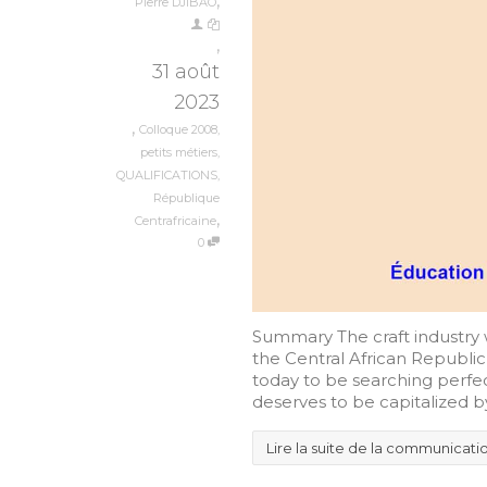
,
Pierre DJIBAO
,
31 août
2023
,
Colloque 2008
,
petits métiers
,
QUALIFICATIONS
,
République
,
Centrafricaine
0
Summary The craft industry 
the Central African Republic
today to be searching perfect
deserves to be capitalized by 
Lire la suite de la communicati