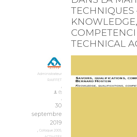
TECHNIQUES 
KNOWLEDGE, 
COMPETENCIE
TECHNICAL AC
Administrateur
RAIFFET
,
,
30
septembre
2019
,
Colloque 2005
,
ACTIVITÉS