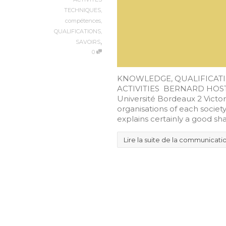
TECHNIQUES
,
compétences
,
QUALIFICATIONS
,
,
SAVOIRS
0
KNOWLEDGE, QUALIFICATI
ACTIVITIES BERNARD HOSTEI
Université Bordeaux 2 Vic
organisations of each societ
explains certainly a good shar
Lire la suite de la communicati