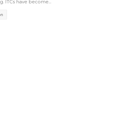
g. ITCs have become...
on