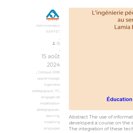
Administrateur
RAIFFET
,
,
15 août
2024
,
Colloque 2008
,
apprentissage
,
Ingénierie
pédagogique
,
ITC
,
langages de
modélisation
pédagogiques.
,
learning
,
Abstract The use of informa
modelling
developed a course on the s
The integration of these tech
languages