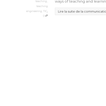
ways of teaching and learnin
teaching.
,
teaching
,
Lire la suite de la communicati
engineering
,
TIC
0