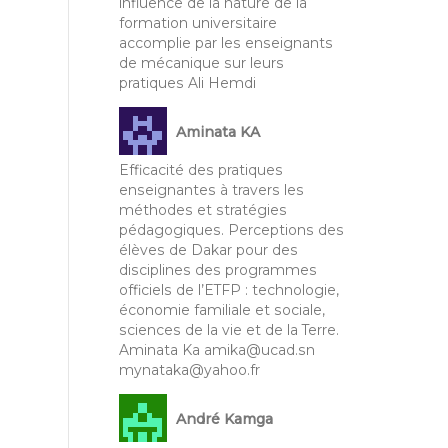
influence de la nature de la
formation universitaire
accomplie par les enseignants
de mécanique sur leurs
pratiques Ali Hemdi
Aminata KA
Efficacité des pratiques
enseignantes à travers les
méthodes et stratégies
pédagogiques. Perceptions des
élèves de Dakar pour des
disciplines des programmes
officiels de l’ETFP : technologie,
économie familiale et sociale,
sciences de la vie et de la Terre.
Aminata Ka amika@ucad.sn
mynataka@yahoo.fr
André Kamga