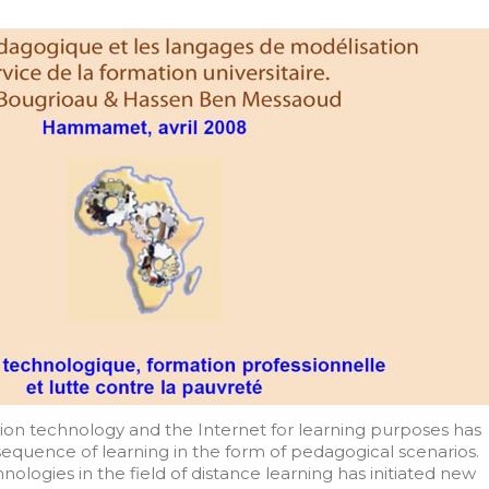
tion technology and the Internet for learning purposes has
equence of learning in the form of pedagogical scenarios.
nologies in the field of distance learning has initiated new