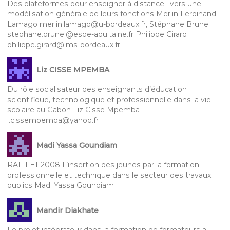
Des plateformes pour enseigner à distance : vers une
modélisation générale de leurs fonctions Merlin Ferdinand
Lamago merlin.lamago@u-bordeaux.fr, Stéphane Brunel
stephane.brunel@espe-aquitaine.fr Philippe Girard
philippe.girard@ims-bordeaux.fr
Liz CISSE MPEMBA
Du rôle socialisateur des enseignants d’éducation
scientifique, technologique et professionnelle dans la vie
scolaire au Gabon Liz Cisse Mpemba
l.cissempemba@yahoo.fr
Madi Yassa Goundiam
RAIFFET 2008 L’insertion des jeunes par la formation
professionnelle et technique dans le secteur des travaux
publics Madi Yassa Goundiam
Mandir Diakhate
Le projet intégrateur dans la formation de formateurs au