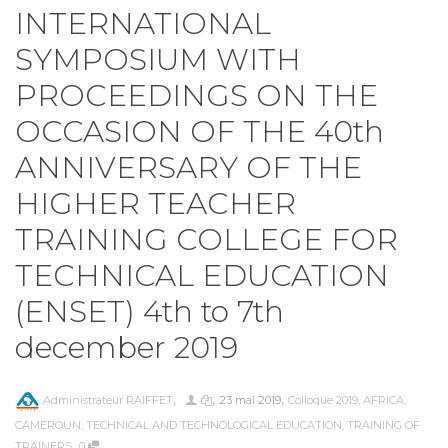
INTERNATIONAL
SYMPOSIUM WITH
PROCEEDINGS ON THE
OCCASION OF THE 40th
ANNIVERSARY OF THE
HIGHER TEACHER
TRAINING COLLEGE FOR
TECHNICAL EDUCATION
(ENSET) 4th to 7th
december 2019
,
,
,
Administrateur RAIFFET
23 mai 2019
Colloque 2019
,
AFRICA
,
CAMEROUN
,
TECHNICAL AND TECHNOLOGICAL EDUCATION
,
TRAINING OF
,
TRAINERS
0