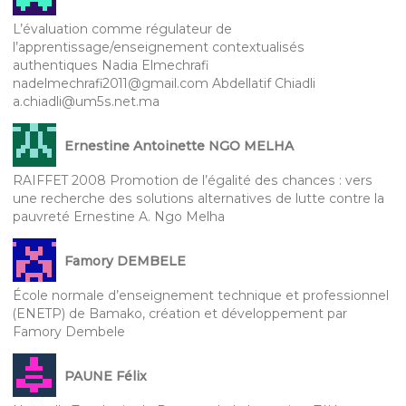
L’évaluation comme régulateur de
l’apprentissage/enseignement contextualisés
authentiques Nadia Elmechrafi
nadelmechrafi2011@gmail.com Abdellatif Chiadli
a.chiadli@um5s.net.ma
Ernestine Antoinette NGO MELHA
RAIFFET 2008 Promotion de l’égalité des chances : vers
une recherche des solutions alternatives de lutte contre la
pauvreté Ernestine A. Ngo Melha
Famory DEMBELE
École normale d’enseignement technique et professionnel
(ENETP) de Bamako, création et développement par
Famory Dembele
PAUNE Félix