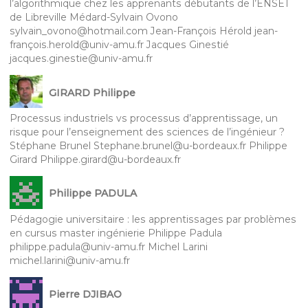
l’algorithmique chez les apprenants débutants de l’ENSET
de Libreville Médard-Sylvain Ovono
sylvain_ovono@hotmail.com Jean-François Hérold jean-
françois.herold@univ-amu.fr Jacques Ginestié
jacques.ginestie@univ-amu.fr
GIRARD Philippe
Processus industriels vs processus d’apprentissage, un
risque pour l’enseignement des sciences de l’ingénieur ?
Stéphane Brunel Stephane.brunel@u-bordeaux.fr Philippe
Girard Philippe.girard@u-bordeaux.fr
Philippe PADULA
Pédagogie universitaire : les apprentissages par problèmes
en cursus master ingénierie Philippe Padula
philippe.padula@univ-amu.fr Michel Larini
michel.larini@univ-amu.fr
Pierre DJIBAO