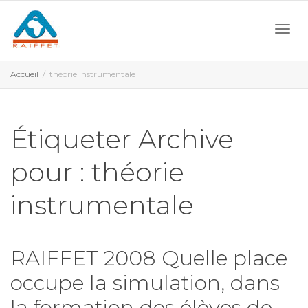
Activ
Accueil
théorie instrumentale
navi
Étiqueter Archive
pour : théorie
instrumentale
RAIFFET 2008 Quelle place
occupe la simulation, dans
la formation des élèves de