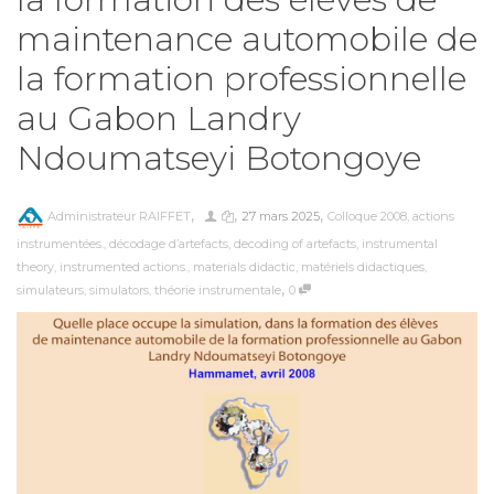
maintenance automobile de
la formation professionnelle
au Gabon Landry
Ndoumatseyi Botongoye
,
,
,
Administrateur RAIFFET
27 mars 2025
Colloque 2008
,
actions
instrumentées.
,
décodage d’artefacts
,
decoding of artefacts
,
instrumental
theory
,
instrumented actions.
,
materials didactic
,
matériels didactiques
,
,
simulateurs
,
simulators
,
théorie instrumentale
0