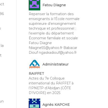
act
Fatou Diagne
986
Repenser la formation des
enseignants à l’École normale
supérieure d’enseignement
s
technique et professionnel :
l’exemple du département
Économie familiale et sociale
Fatou Diagne
 la
fdiagne55@yahoo.fr Babacar
Diouf ngaskadiouf@yahoo.fr
t
Administrateur
RAIFFET
Actes du 7e Colloque
international du RAIFFET à
l’IPNETP d’Abidjan (CÔTE
D’IVOIRE) en 2025
 un
Agnès KAPCHE