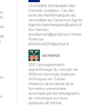
Un modèle d’évaluation des
manuels scolaires : Cas des
t.
livres de Mathématiques du
é),
secondaire au Cameroun Agnès
Kapche kapcheagnes@yahoo.fr
res
Eric Kameni
ericokameni@gmail.com Pierre
de
Fonkoua
u
pfonkoua2001@yahoo.fr
Ali HEMDI
2011 L’enseignement-
apprentissage du concept de
RDM en terminale Sciences
ns
techniques en Tunisie :
influence de la nature de la
formation universitaire
accomplie par les enseignants
s.
de mécanique sur leurs
pratiques Ali Hemdi