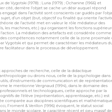
vaux de Vygotski (1978) ; Luria (1979) ; Ochanine (1966) et
ier cité, derrière l’objet se cache un désir auquel répond
us engagé dans l’activité sont conscients car guidés par l’obje
jet, d’un objet (but, objectif ou finalité qui oriente l’activit
 théorie de l’activité met en valeur le rôle médiateur des
ils, les machines, etc.) qui organisent les fonctions supérieu
l’action. La médiation des artefacts est considérée comme
es compétences notamment celle de la zone proximale 
 Vygotski et qui permet de caractériser les médiateurs d
ère facilitateur dans le processus de développement.
ux approches de recherche, celle de la didactique
l’anthropologie ou dirons nous, celle de la psychologie dans
d’outils, d’instruments de communication et de représentatio
me le mentionne Vergnaud (1994), dans le domaine des
rofessionnels et technologiques, cette approche par la
nitifs de l’élève (représentation, apprentissage, etc.) est
 comparée aux disciplines scientifiques et mathématique
ci, Froment & Verillon (1996) évoquent, le statut social
dans le monde scolaire, le caractère récent et peu massif de