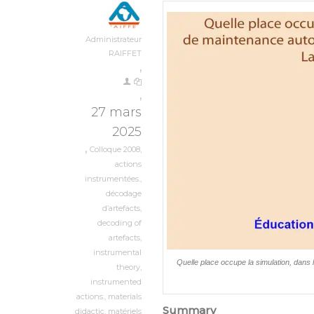
Administrateur
RAIFFET
,
,
27 mars
2025
,
Colloque 2008
,
actions
instrumentées.
,
décodage
d’artefacts
,
decoding of
artefacts
,
instrumental
Quelle place occupe la simulation, dans
theory
,
instrumented
actions.
,
materials
Summary
didactic
,
matériels