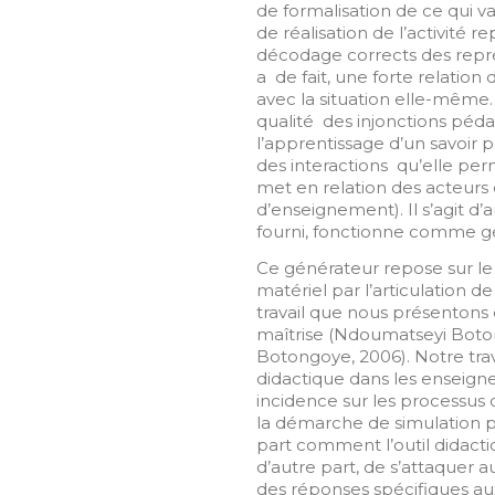
de formalisation de ce qui va
de réalisation de l’activité r
décodage corrects des repré
a de fait, une forte relation
avec la situation elle-même.
qualité des injonctions péd
l’apprentissage d’un savoir p
des interactions qu’elle pe
met en relation des acteurs d
d’enseignement). Il s’agit d’
fourni, fonctionne comme gé
Ce générateur repose sur le 
matériel par l’articulation
travail que nous présentons 
maîtrise (Ndoumatseyi Boto
Botongoye, 2006). Notre trav
didactique dans les enseign
incidence sur les processu
la démarche de simulation p
part comment l’outil didacti
d’autre part, de s’attaquer
des réponses spécifiques aux