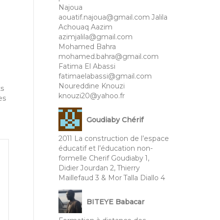
Najoua
aouatif.najoua@gmail.com Jalila
Achouaq Aazim
azimjalila@gmail.com
Mohamed Bahra
mohamed.bahra@gmail.com
Fatima El Abassi
fatimaelabassi@gmail.com
Noureddine Knouzi
ts
knouzi20@yahoo.fr
es
Goudiaby Chérif
2011 La construction de l’espace
éducatif et l’éducation non-
formelle Cherif Goudiaby 1,
Didier Jourdan 2, Thierry
Maillefaud 3 & Mor Talla Diallo 4
BITEYE Babacar