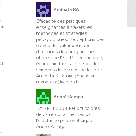
es
Aminata KA
nt
Efficacité des pratiques
il
enseignantes à travers les
RA
méthodes et stratégies
Le
u
pédagogiques. Perceptions des
d’
élèves de Dakar pour des
au
disciplines des programmes
ré
officiels de l’ETFP : technologie,
et
s.
économie familiale et sociale,
No
sciences de la vie et de la Terre.
Aminata Ka amika@ucad.sn
mynataka@yahoo.fr
André Kamga
RAIFFET 2008 Feux tricolores
de carrefour alimentés par
l’électricité photovoltaïque
André Kamga
e