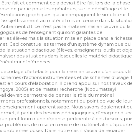
 être fait et comment cela devrait être fait lors de la phase
epose en partie pour les opérateurs, sur le déchiffrage et le
sentations graphiques qui accompagnent le simulateur. Il 
 d’assujettissement au matériel mis en œuvre dans la situati
 Autrement dit, ce n’est pas le matériel mis en œuvre ou la
agogiques de l’enseignant qui sont garantes de
ar les élèves mais la situation mise en place dans la richess
rmet. Ceci constitue les termes d’un système dynamique qui
e la situation didactique (élèves, enseignants, outils et obje
analyser des situations dans lesquelles le matériel didactique
nérateur d’inférences.
décodage d’artefacts pour la mise en œuvre d’un dispositif
 de schèmes d’actions instrumentées et de schèmes d’usage. 
est en cours d’élaboration. Il prend appui sur nos travaux d
ngoye, 2005) et de master recherche (Ndoumatseyi
ail devrait permettre de penser le rôle du matériel
ements professionnels, notamment du point de vue de leur
s d’enseignement-apprentissage. Nous savons également q
ermet, à partir des besoins pédagogiques, d’imaginer d’un
que peut fournir une réponse pertinente à ces besoins, pui
 aux problèmes de mise en œuvre de matériel afin d’apporte
 problèmes posés. Dans notre cas, il s’agira de regarder