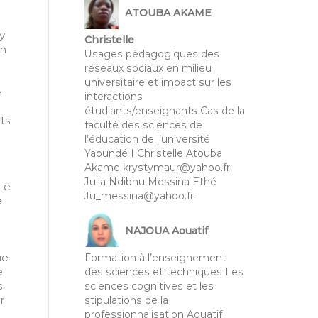
ATOUBA AKAME
y
Christelle
on
Usages pédagogiques des
réseaux sociaux en milieu
universitaire et impact sur les
e
interactions
étudiants/enseignants Cas de la
ts
faculté des sciences de
l’éducation de l’université
Yaoundé I Christelle Atouba
Akame krystymaur@yahoo.fr
Julia Ndibnu Messina Ethé
Le
Ju_messina@yahoo.fr
e
NAJOUA Aouatif
ue
Formation à l’enseignement
e
des sciences et techniques Les
s
sciences cognitives et les
r
stipulations de la
professionnalisation Aouatif