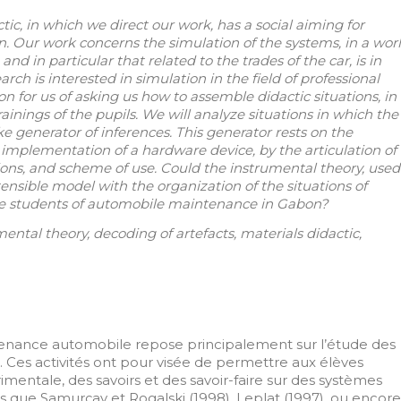
ctic, in which we direct our work, has a social aiming for
n. Our work concerns the simulation of the systems, in a wor
nd in particular that related to the trades of the car, is in
rch is interested in simulation in the field of professional
ion for us of asking us how to assemble didactic situations, in
ainings of the pupils. We will analyze situations in which the
ke generator of inferences. This generator rests on the
e implementation of a hardware device, by the articulation of
ns, and scheme of use. Could the instrumental theory, used
ensible model with the organization of the situations of
the students of automobile maintenance in Gabon?
ental theory, decoding of artefacts, materials didactic,
enance automobile repose principalement sur l’étude des
s. Ces activités ont pour visée de permettre aux élèves
imentale, des savoirs et des savoir-faire sur des systèmes
s que Samurçay et Rogalski (1998), Leplat (1997), ou encore