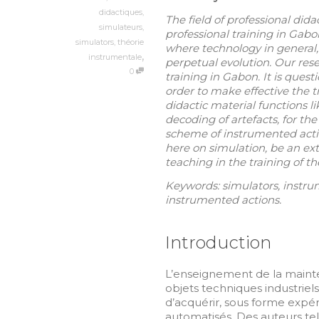
didactiques
,
The field of professional dida
simulateurs
,
professional training in Gabo
simulators
,
théorie
where technology in general, a
,
instrumentale
perpetual evolution. Our resea
0
training in Gabon. It is quest
order to make effective the tr
didactic material functions li
decoding of artefacts, for th
scheme of instrumented actio
here on simulation, be an ext
teaching in the training of 
Keywords: simulators, instrum
instrumented actions.
Introduction
L’enseignement de la maint
objets techniques industriel
d’acquérir, sous forme expér
automatisés. Des auteurs tel