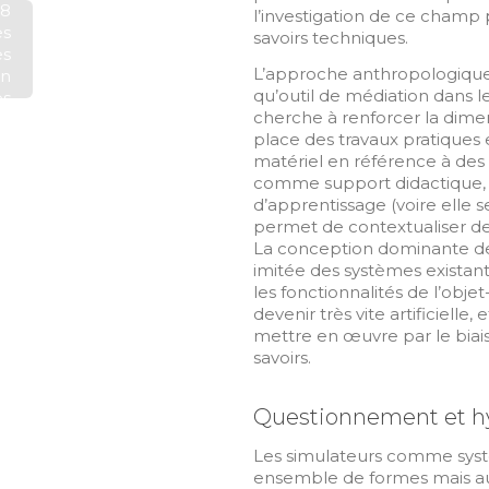
08
l’investigation de ce champ
es
savoirs techniques.
es
L’approche anthropologique 
on
qu’outil de médiation dans le
es
cherche à renforcer la dim
ls
place des travaux pratiques e
ls
matériel en référence à des 
on
comme support didactique, n
au
d’apprentissage (voire elle s
de
permet de contextualiser des
ce
La conception dominante d
la
imitée des systèmes existants
es
les fonctionnalités de l’objet
)s
devenir très vite artificielle
on
mettre en œuvre par le biai
se
savoirs.
ni
Questionnement et h
Les simulateurs comme syst
ensemble de formes mais aus