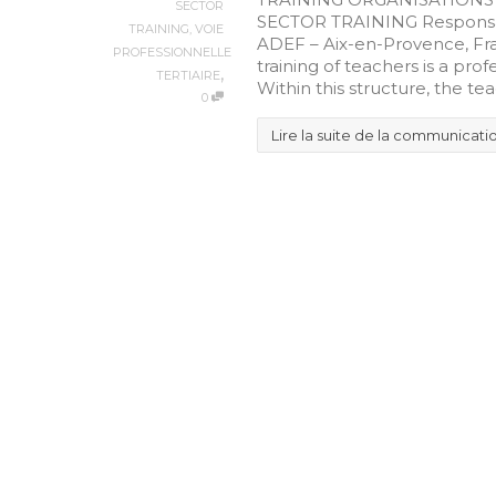
SECTOR
SECTOR TRAINING Responsab
TRAINING
,
VOIE
ADEF – Aix-en-Provence, Fra
PROFESSIONNELLE
training of teachers is a prof
,
TERTIAIRE
Within this structure, the tea
0
Lire la suite de la communicati