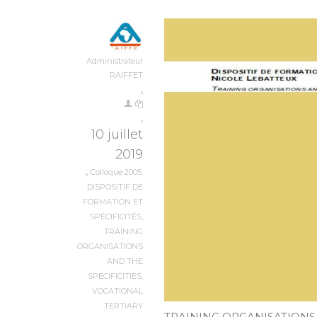
Administrateur
RAIFFET
,
,
10 juillet
2019
,
Colloque 2005
,
DISPOSITIF DE
FORMATION ET
SPÉCIFICITÉS
,
TRAINING
ORGANISATIONS
AND THE
SPECIFICITIES
,
VOCATIONAL
TERTIARY
TRAINING ORGANISATIONS 