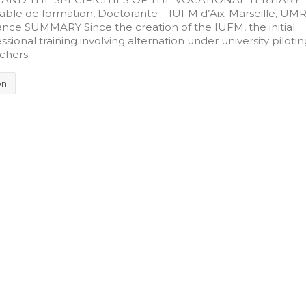
le de formation, Doctorante – IUFM d’Aix-Marseille, UM
nce SUMMARY Since the creation of the IUFM, the initial
essional training involving alternation under university pilotin
chers...
on