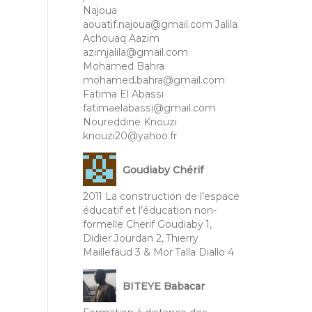
Najoua
aouatif.najoua@gmail.com Jalila
Achouaq Aazim
azimjalila@gmail.com
Mohamed Bahra
mohamed.bahra@gmail.com
Fatima El Abassi
fatimaelabassi@gmail.com
Noureddine Knouzi
knouzi20@yahoo.fr
Goudiaby Chérif
2011 La construction de l’espace
éducatif et l’éducation non-
formelle Cherif Goudiaby 1,
Didier Jourdan 2, Thierry
Maillefaud 3 & Mor Talla Diallo 4
BITEYE Babacar