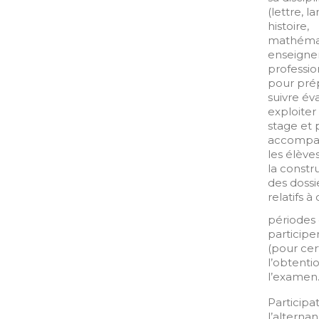
(lettre, l
histoire,
mathémat
enseign
professio
pour pré
suivre év
exploiter 
stage et 
accompa
les élève
la constr
des dossi
relatifs à
périodes 
participe
(pour cer
l’obtenti
l’examen
Participa
l’alterna