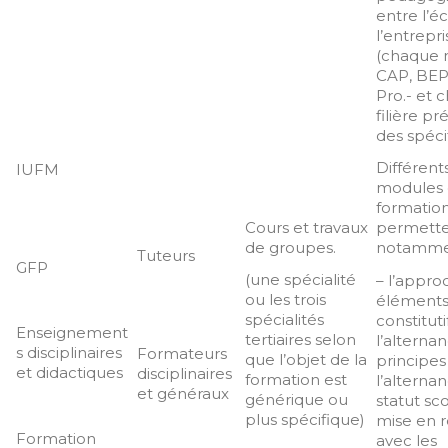
entre l’é
l’entrepri
(chaque 
CAP, BEP
Pro.- et 
filière p
des spécif
Différent
IUFM
modules
formatio
Cours et travaux
permett
de groupes.
notamme
Tuteurs
GFP
(une spécialité
– l’appro
ou les trois
élément
spécialités
constituti
Enseignement
tertiaires selon
l’alternan
s disciplinaires
Formateurs
que l’objet de la
principes
et didactiques
disciplinaires
formation est
l’alterna
et généraux
générique ou
statut sco
plus spécifique)
mise en r
Formation
avec les