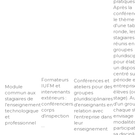
pratiques 
Après la
conféren
le thème 
d’une tab
ronde, le
stagiaires
réunis en
groupes
pluridisci
pour éla
un disposi
centré su
Formateurs
période 
Conférences et
IUFM et
entrepris
Module
ateliers pour des
intervenants
élèves (o
commun aux
groupes
extérieurs :
stage). A
stagiaires de
pluridisciplinaires
conférenciers
d’un gro
l’enseignement
d’enseignants en
corps
chaque st
technologique
relation avec
d’inspection
envisage 
et
l’entreprise dans
modalité
professionnel
leur
…
participa
enseignement
sa discipl