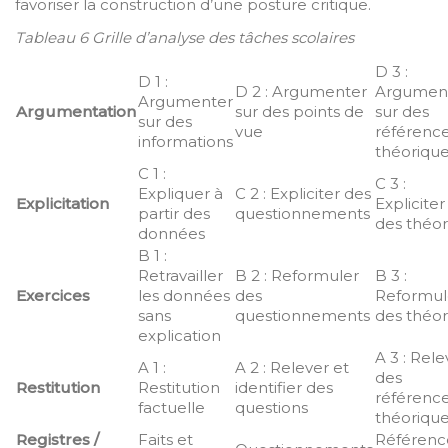
favoriser la construction d’une posture critique.
Tableau 6 Grille d’analyse des tâches scolaires
D 3 :
D 1 :
D 2 : Argumenter
Argumen
Argumenter
Argumentation
sur des points de
sur des
sur des
vue
référenc
informations
théoriqu
C 1 :
C 3 :
Expliquer à
C 2 : Expliciter des
Explicitation
Expliciter
partir des
questionnements
des théor
données
B 1 :
Retravailler
B 2 : Reformuler
B 3 :
Exercices
les données
des
Reformul
sans
questionnements
des théor
explication
A 3 : Rele
A 1 :
A 2 : Relever et
des
Restitution
Restitution
identifier des
référenc
factuelle
questions
théoriqu
Registres /
Faits et
Référenc