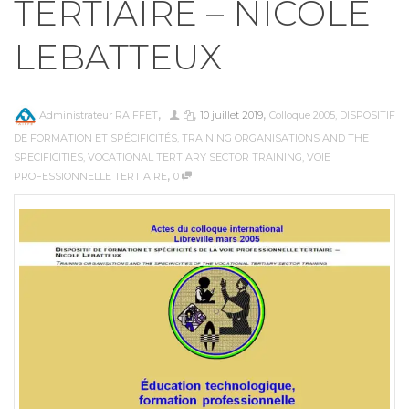
TERTIAIRE – NICOLE
LEBATTEUX
,
,
,
Administrateur RAIFFET
10 juillet 2019
Colloque 2005
,
DISPOSITIF
DE FORMATION ET SPÉCIFICITÉS
,
TRAINING ORGANISATIONS AND THE
SPECIFICITIES
,
VOCATIONAL TERTIARY SECTOR TRAINING
,
VOIE
,
PROFESSIONNELLE TERTIAIRE
0