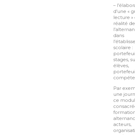
– l’élabor
d’une « gr
lecture » 
réalité de
l’alterna
dans
l’établis
scolaire :
portefeui
stages, su
élèves,
portefeui
compéte
Par exem
une jour
ce modul
consacrée
formatio
alternanc
acteurs,
organisat