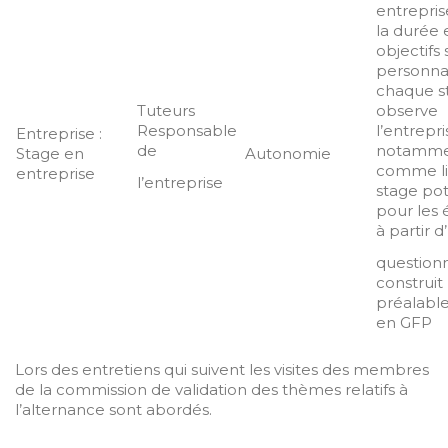
entrepris
la durée e
objectifs
personnal
chaque st
Tuteurs
observe
Responsable
l’entrepri
Entreprise :
de
notamme
Stage en
Autonomie
comme li
entreprise
l’entreprise
stage pot
pour les 
à partir d
questio
construit
préalabl
en GFP
Lors des entretiens qui suivent les visites des membres
de la commission de validation des thèmes relatifs à
l’alternance sont abordés.