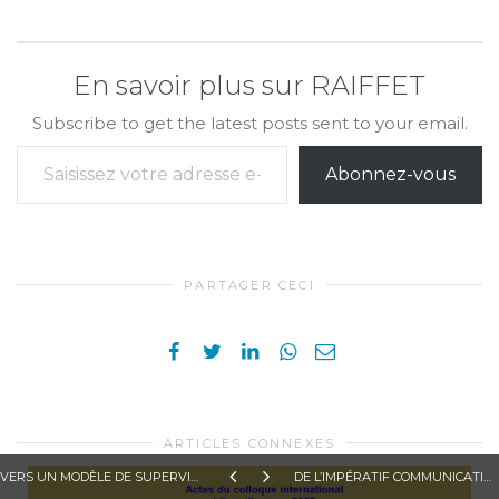
En savoir plus sur RAIFFET
Subscribe to get the latest posts sent to your email.
Saisissez votre adresse e-mail…
Abonnez-vous
PARTAGER CECI
ARTICLES CONNEXES
VERS UN MODÈLE DE SUPERVISION PÉDAGOGIQUE POUR LES ÉCOLES TECHNIQUES ET PROFESSIONNELLES DE CÔTE D’IVOIRE – JEAN-BAPTISTE GBONGUÉ
DE L’IMPÉRATIF COMMUNICATIONNEL DANS LA DÉFINITION DES CONTENUS DE FORMATION – MARIE-ZOÉ MFOUMOU