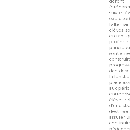
gèrent
(préparer
suivre- é
exploiter
l’alterna
élèves, s
en tant 
professe
principaux
sont ame
construir
progress
dans lesq
la fonctio
place ass
aux péri
entrepris
élèves re
d’une str
destinée 
assurer 
continuit
pédagog