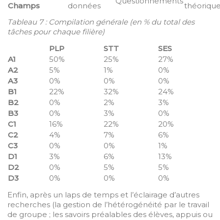
Questionnements
Champs
données
théoriqu
Tableau 7 : Compilation générale (en % du total des
tâches pour chaque filière)
PLP
STT
SES
A1
50%
25%
27%
A2
5%
1%
0%
A3
0%
0%
0%
B1
22%
32%
24%
B2
0%
2%
3%
B3
0%
3%
0%
C1
16%
22%
20%
C2
4%
7%
6%
C3
0%
0%
1%
D1
3%
6%
13%
D2
0%
5%
5%
D3
0%
0%
0%
Enfin, après un laps de temps et l’éclairage d’autres
recherches (la gestion de l’hétérogénéité par le travail
de groupe ; les savoirs préalables des élèves, appuis ou