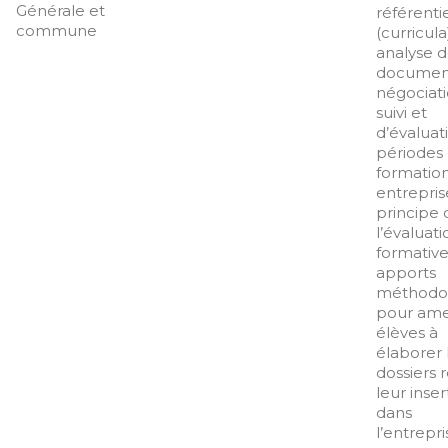
Générale et
référenti
commune
(curricula)
analyse d
documen
négociati
suivi et
d’évaluat
périodes
formatio
entrepris
principe 
l’évaluati
formative
apports
méthodo
pour ame
élèves à
élaborer 
dossiers r
leur inser
dans
l’entrepr