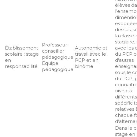
élèves d
l’ensemb
dimensio
évoquées
dessus, s
la classe
stagiaire, 
Professeur
Établissement
Autonomie et
avec les 
conseiller
scolaire : stage
travail avec le
du PCP o
pédagogique.
en
PCP et en
d’autres
Équipe
responsabilité
binôme
enseigna
pédagogique
sous le c
du PCP, 
connaîtr
niveaux
différent
spécificit
relatives 
chaque 
d’alterna
Dans le 
stage en