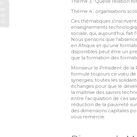
Thème 3 : Quelle relation fo
8 :
 de
Thème 4 : organisations sco
et
Ces thématiques s’inscrivent
IE
enseignements technologique
on
sociale, qui, aujourd’hui, fai
ue,
Nous pensons que l’absence
ion
en Afrique et qu’une format
lle
disponibles peut être un pre
tre
que la formation des format
eté
Monsieur le Président de la 
formule toujours ce vœu de 
synergies, toutes les solidar
échanges pour que le dével
la maîtrise des savoirs techn
entre l’acquisition de ces sa
réduction de la pauvreté sur
des dimensions capitales pou
vous remercie.