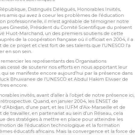
République, Distingués Délégués, Honorables Invités,
s amis qui avez à coeur les problèmes de l’éducation
on professionnelle, il m’est agréable de témoigner notre
ues Ginestié, Président du Comité Scientifique du présent
rvé Huot-Marchand, un des premiers soutiens de cette
uprès de la coopération française où il officiait en 2004, il a
de ce projet et c’est fort de ses talents que l’UNESCO l’a
ler en son sein.
e remercier les représentants des Organisations
mais cessé de soutenir nos efforts en nous apportant leur
r, qui se manifeste encore aujourd’hui par la présence dans
eeluck Bhuwanee de l’UNESCO et Abdul Hakim Elwaer de
utres encore.
bles invités, avant d’aller à l’objet de notre présence ici,
rétrospective. Quand, en janvier 2004, les ENSET de
P d’Abidjan, d’une part, et les IUFM d’Aix-Marseille et de
t de travailler, en partenariat au sein d’un Réseau, cela
vue des stratégies à mettre en place pour atteindre les
promotion de l’éducation technologique et la formation
tèmes éducatifs africains. Mais la convergence et la force de