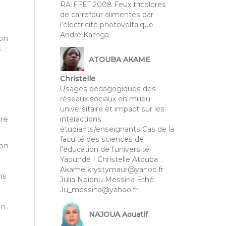
RAIFFET 2008 Feux tricolores
de carrefour alimentés par
l’électricité photovoltaïque
André Kamga
ion
s
ATOUBA AKAME
Christelle
Usages pédagogiques des
réseaux sociaux en milieu
universitaire et impact sur les
tre
interactions
étudiants/enseignants Cas de la
faculté des sciences de
lon
l’éducation de l’université
Yaoundé I Christelle Atouba
Akame krystymaur@yahoo.fr
ns
Julia Ndibnu Messina Ethé
Ju_messina@yahoo.fr
on
NAJOUA Aouatif