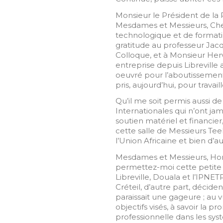
Monsieur le Président de la 
Mesdames et Messieurs, Cher
technologique et de formati
gratitude au professeur Jacq
Colloque, et à Monsieur He
entreprise depuis Libreville a
oeuvré pour l’aboutissement 
pris, aujourd’hui, pour travail
Qu’il me soit permis aussi d
Internationales qui n’ont ja
soutien matériel et financie
cette salle de Messieurs T
l’Union Africaine et bien d’a
Mesdames et Messieurs, Honora
permettez-moi cette petite 
Libreville, Douala et l’IPNET
Créteil, d’autre part, déciden
paraissait une gageure ; au 
objectifs visés, à savoir la 
professionnelle dans les sys