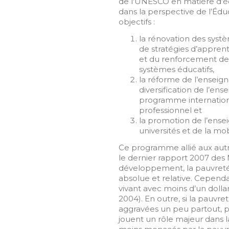
de l’UNESCO en matière d’éd
dans la perspective de l’Éduc
objectifs :
la rénovation des systè
de stratégies d’apprent
et du renforcement de
systèmes éducatifs,
la réforme de l’enseign
diversification de l’en
programme internation
professionnel et
la promotion de l’ense
universités et de la mo
Ce programme allié aux autres
le dernier rapport 2007 des N
développement, la pauvreté 
absolue et relative. Cependa
vivant avec moins d’un dolla
2004). En outre, si la pauvre
aggravées un peu partout, p
jouent un rôle majeur dans la