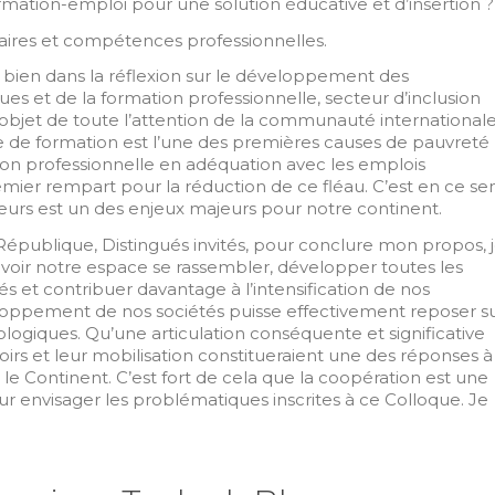
rmation-emploi pour une solution éducative et d’insertion ?
laires et compétences professionnelles.
 bien dans la réflexion sur le développement des
s et de la formation professionnelle, secteur d’inclusion
t l’objet de toute l’attention de la communauté internationale
 de formation est l’une des premières causes de pauvreté
ion professionnelle en adéquation avec les emplois
mier rempart pour la réduction de ce fléau. C’est en ce se
eurs est un des enjeux majeurs pour notre continent.
République, Distingués invités, pour conclure mon propos, 
voir notre espace se rassembler, développer toutes les
ités et contribuer davantage à l’intensification de nos
oppement de nos sociétés puisse effectivement reposer s
ologiques. Qu’une articulation conséquente et significative
voirs et leur mobilisation constitueraient une des réponses à
 le Continent. C’est fort de cela que la coopération est une
r envisager les problématiques inscrites à ce Colloque. Je