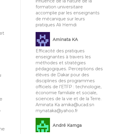
influence de la nature de la
formation universitaire
accomplie par les enseignants
de mécanique sur leurs
pratiques Ali Hemdi
et
Aminata KA
Efficacité des pratiques
enseignantes à travers les
méthodes et stratégies
pédagogiques. Perceptions des
élèves de Dakar pour des
u
disciplines des programmes
officiels de l’ETFP : technologie,
économie familiale et sociale,
sciences de la vie et de la Terre.
ue
Aminata Ka amika@ucad.sn
mynataka@yahoo.fr
O
André Kamga
me