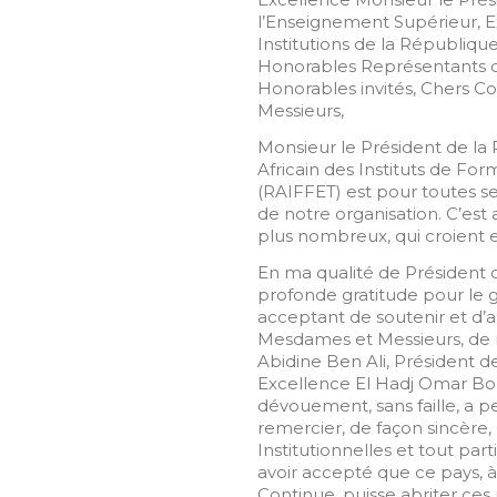
l’Enseignement Supérieur, E
Institutions de la Républiq
Honorables Représentants d
Honorables invités, Chers C
Messieurs,
Monsieur le Président de la
Africain des Instituts de F
(RAIFFET) est pour toutes s
de notre organisation. C’est
plus nombreux, qui croient e
En ma qualité de Président d
profonde gratitude pour le 
acceptant de soutenir et d’a
Mesdames et Messieurs, de 
Abidine Ben Ali, Président d
Excellence El Hadj Omar Bo
dévouement, sans faille, a pe
remercier, de façon sincère,
Institutionnelles et tout pa
avoir accepté que ce pays, à 
Continue, puisse abriter ces 