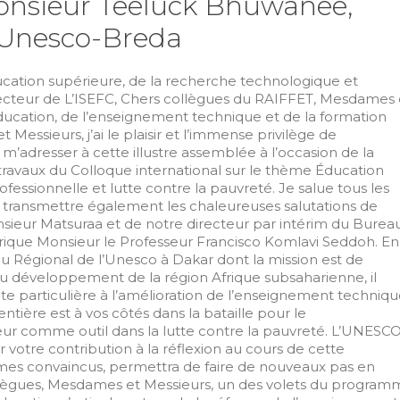
onsieur Teeluck Bhuwanee,
l’Unesco-Breda
ucation supérieure, de la recherche technologique et
irecteur de L’ISEFC, Chers collègues du RAIFFET, Mesdames 
éducation, de l’enseignement technique et de la formation
Messieurs, j’ai le plaisir et l’immense privilège de
’adresser à cette illustre assemblée à l’occasion de la
ravaux du Colloque international sur le thème Éducation
fessionnelle et lutte contre la pauvreté. Je salue tous les
s transmettre également les chaleureuses salutations de
sieur Matsuraa et de notre directeur par intérim du Burea
ique Monsieur le Professeur Francisco Komlavi Seddoh. En
u Régional de l’Unesco à Dakar dont la mission est de
au développement de la région Afrique subsaharienne, il
e particulière à l’amélioration de l’enseignement techniq
ntière est à vos côtés dans la bataille pour le
r comme outil dans la lutte contre la pauvreté. L’UNESC
votre contribution à la réflexion au cours de cette
mes convaincus, permettra de faire de nouveaux pas en
llègues, Mesdames et Messieurs, un des volets du program