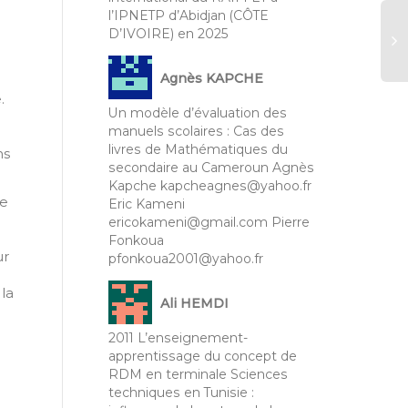
l’IPNETP d’Abidjan (CÔTE
D’IVOIRE) en 2025
Agnès KAPCHE
Re
.
éd
Un modèle d’évaluation des
in
manuels scolaires : Cas des
ho
livres de Mathématiques du
ns
GI
secondaire au Cameroun Agnès
oc
Kapche kapcheagnes@yahoo.fr
de
je
Eric Kameni
Ma
ericokameni@gmail.com Pierre
ht
Fonkoua
gi
ur
pfonkoua2001@yahoo.fr
 la
Ali HEMDI
2011 L’enseignement-
apprentissage du concept de
RDM en terminale Sciences
techniques en Tunisie :