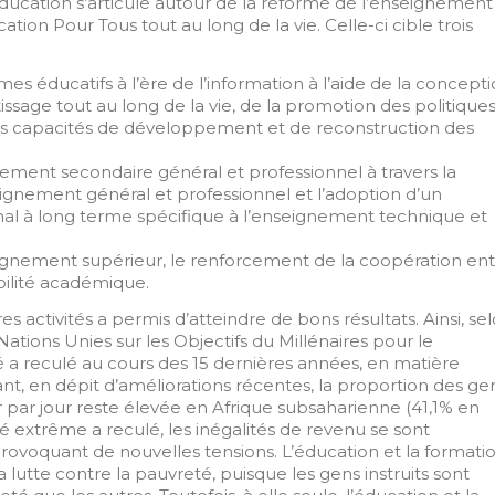
ucation s’articule autour de la réforme de l’enseignement
ation Pour Tous tout au long de la vie. Celle-ci cible trois
mes éducatifs à l’ère de l’information à l’aide de la concept
issage tout au long de la vie, de la promotion des politique
s capacités de développement et de reconstruction des
ement secondaire général et professionnel à travers la
seignement général et professionnel et l’adoption d’un
al à long terme spécifique à l’enseignement technique et
ignement supérieur, le renforcement de la coopération en
bilité académique.
 activités a permis d’atteindre de bons résultats. Ainsi, se
ations Unies sur les Objectifs du Millénaires pour le
a reculé au cours des 15 dernières années, en matière
nt, en dépit d’améliorations récentes, la proportion des ge
r par jour reste élevée en Afrique subsaharienne (41,1% en
té extrême a reculé, les inégalités de revenu se sont
rovoquant de nouvelles tensions. L’éducation et la formati
 lutte contre la pauvreté, puisque les gens instruits sont