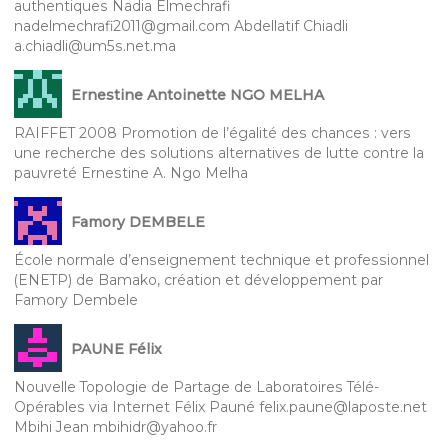
authentiques Nadia Elmechrafi
nadelmechrafi2011@gmail.com Abdellatif Chiadli
a.chiadli@um5s.net.ma
Ernestine Antoinette NGO MELHA
RAIFFET 2008 Promotion de l’égalité des chances : vers
une recherche des solutions alternatives de lutte contre la
pauvreté Ernestine A. Ngo Melha
Famory DEMBELE
École normale d’enseignement technique et professionnel
(ENETP) de Bamako, création et développement par
Famory Dembele
PAUNE Félix
Nouvelle Topologie de Partage de Laboratoires Télé-
Opérables via Internet Félix Pauné felix.paune@laposte.net
Mbihi Jean mbihidr@yahoo.fr