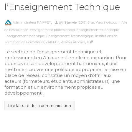
l’Enseignement Technique
,
,
,
Administrateur RAIFFET
9 janvier 2017
Sites Web à découvrir
,
Vie
de l'Association
,
enseignement professionnel
,
Enseignement scientifique
,
Enseignement technique
,
Enseignement Technologique
,
Institutions de
,
Formation de Formateurs
,
RAIFFET
,
Réseau Africain
0
Le secteur de l’enseignement technique et
professionnel en Afrique est en pleine expansion. Pour
poursuivre son développement harmonieux, il doit
mettre en œuvre une politique appropriée: la mise en
place de réseau constitue un moyen d’offrir aux
acteurs (formateurs, étudiants, administrateurs) une
formation et un environnement propices au
développement...
Lire la suite de la communication