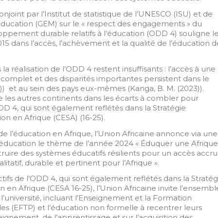
njoint par l’Institut de statistique de l’UNESCO (ISU) et de
éducation (GEM) sur le « respect des engagements » du
oppement durable relatifs à l’éducation (ODD 4) souligne l
 dans l’accès, l’achèvement et la qualité de l’éducation d
la réalisation de l’ODD 4 restent insuffisants : l’accès à une
ncomplet et des disparités importantes persistent dans le
))
et au sein des pays eux-mêmes (Kanga, B. M. (2023))
.
e les autres continents dans les écarts à combler pour
DD 4, qui sont également reflétés dans la Stratégie
on en Afrique (CESA) (16-25).
 de l’éducation en Afrique, l’Union Africaine annonce via une
l’éducation le thème de l’année 2024 « Éduquer une Afrique
truire des systèmes éducatifs résilients pour un accès accru 
litatif, durable et pertinent pour l’Afrique ».
tifs de l’ODD 4, qui sont également reflétés dans la Stratég
n en Afrique (CESA 16-25), l’Union Africaine invite l’ensembl
l’université, incluant l’Enseignement et la Formation
es (EFTP) et l’éducation non formelle à recentrer leurs
seignement, de l’apprentissage et sur l’acquisition des