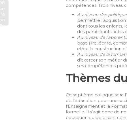
08
compétences. Trois niveaux 
nce
 la
Au niveau des politiqu
ion
permettre l’acquisitio
lle
dont tous les enfants, 
te
des participants actifs 
es
Au niveau de l’apprent
es
base (lire, écrire, com
nes
et/ou la construction d
to
Au niveau de la format
ibi
d’exercer son métier da
ses compétences profe
Thèmes du
Ce septième colloque sera l’
de l’éducation pour une socié
l’Enseignement et la Format
formelle. Il s’agit donc de n
éducation durable sont const