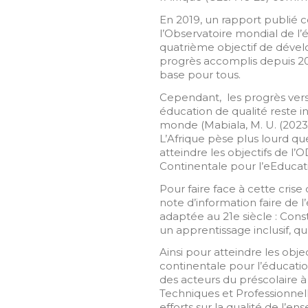
En 2019, un rapport publié co
l’Observatoire mondial de l’
quatrième objectif de dével
progrès accomplis depuis 2015
base pour tous.
Cependant, les progrès vers 
éducation de qualité reste i
monde (Mabiala, M. U. (2023
L’Afrique pèse plus lourd qu
atteindre les objectifs de l’O
Continentale pour l’eEducati
Pour faire face à cette crise
note d’information
faire de 
adaptée au 21e siècle : Cons
un apprentissage inclusif, qua
Ainsi pour atteindre les objec
continentale pour l’éducatio
des acteurs du préscolaire à 
Techniques et Professionnell
efforts sur la qualité de l’en