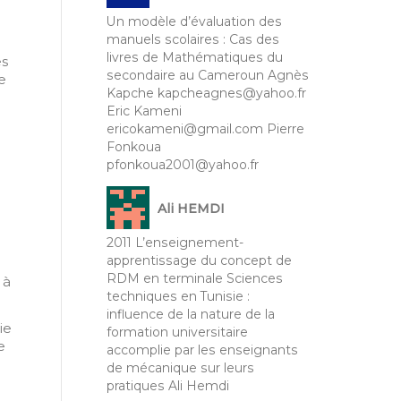
Un modèle d’évaluation des
manuels scolaires : Cas des
livres de Mathématiques du
es
secondaire au Cameroun Agnès
e
Kapche kapcheagnes@yahoo.fr
Eric Kameni
ericokameni@gmail.com Pierre
Fonkoua
pfonkoua2001@yahoo.fr
Ali HEMDI
2011 L’enseignement-
apprentissage du concept de
RDM en terminale Sciences
à
techniques en Tunisie :
influence de la nature de la
ie
formation universitaire
e
accomplie par les enseignants
de mécanique sur leurs
pratiques Ali Hemdi