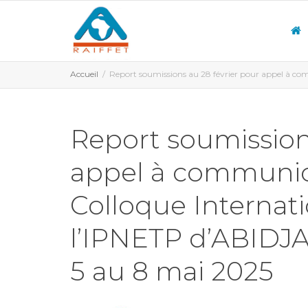
Accueil
Report soumissions au 28 février pour appel à c
Report soumission
appel à communic
Colloque Internat
l’IPNETP d’ABIDJ
5 au 8 mai 2025