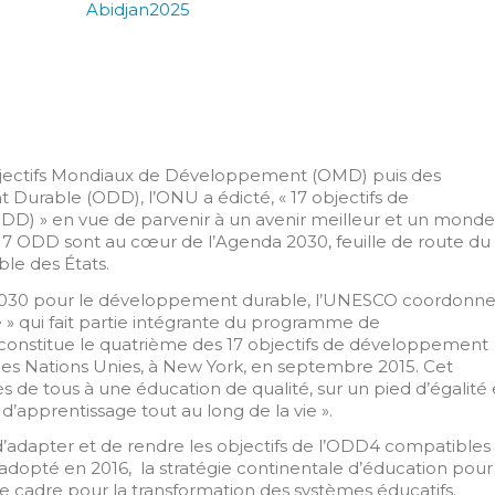
Abidjan2025
Objectifs Mondiaux de Développement (OMD) puis des
t Durable (ODD)
, l’ONU a édicté, « 17 objectifs de
) » en vue de parvenir à un avenir meilleur et un monde
 17 ODD sont au cœur de l’Agenda 2030, feuille de route du
le des États.
 2030 pour le développement durable, l’UNESCO coordonn
 » qui fait partie intégrante du programme de
onstitue le quatrième des 17 objectifs de développement
es Nations Unies, à New York, en septembre 2015. Cet
ccès de tous à une éducation de qualité, sur un pied d’égalité 
 d’apprentissage tout au long de la vie ».
d’adapter et de rendre les objectifs de l’ODD4 compatibles
 adopté en 2016, la stratégie continentale d’éducation pour
cadre pour la transformation des systèmes éducatifs.