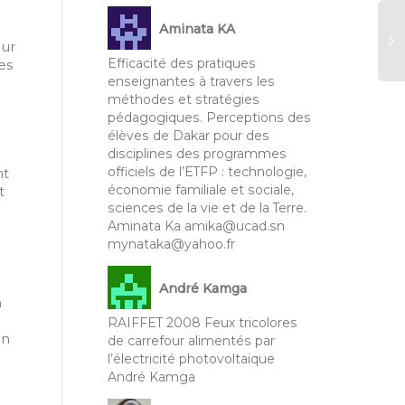
Aminata KA
our
Efficacité des pratiques
es
enseignantes à travers les
RA
méthodes et stratégies
20
pédagogiques. Perceptions des
rô
élèves de Dakar pour des
pr
disciplines des programmes
co
officiels de l’ETFP : technologie,
nt
da
économie familiale et sociale,
t
co
sciences de la vie et de la Terre.
fr
Aminata Ka amika@ucad.sn
nu
mynataka@yahoo.fr
ex
pr
co
André Kamga
n
su
RAIFFET 2008 Feux tricolores
Co
on
de carrefour alimentés par
Gh
l’électricité photovoltaïque
Ha
André Kamga