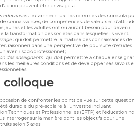
d’action peuvent être envisagés :
es éducatives
: notamment par les réformes des curricula p
n de connaissances, de compétences, de valeurs et d’attitud
les jeunes et les adultes ont ou auront besoin pour devenir
de la transformation des sociétés dans lesquelles ils vivent.
issage
: qui doit permettre la maitrise des connaissances de
pter, raisonner) dans une perspective de poursuite d’études
’un avenir socioprofessionnel ;
ion des enseignants
: qui doit permettre à chaque enseigna
ns les meilleures conditions et de développer ses savoirs e
ssionnelles.
 colloque
occasion de confronter les points de vue sur cette questio
té durable du pré-scolaire à l’université incluant
ion Techniques et Professionnelles (EFTP) et l’éducation n
ous interroger sur la manière dont les objectifs pour une
ruits selon 3 axes :