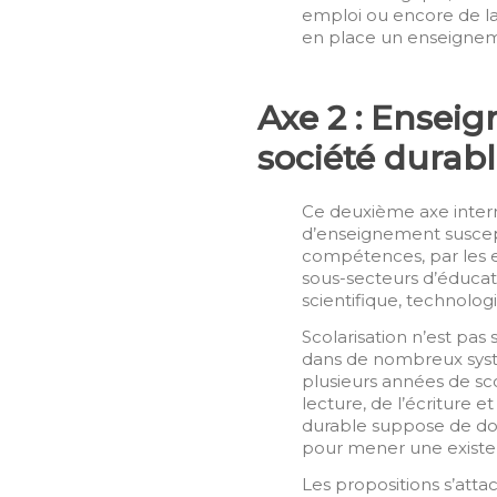
emploi ou encore de l
en place un enseignem
Axe 2 : Ensei
société durab
Ce deuxième axe interro
d’enseignement suscept
compétences, par les e
sous-secteurs d’éducat
scientifique, technolog
Scolarisation n’est pa
dans de nombreux sys
plusieurs années de sco
lecture, de l’écriture 
durable suppose de do
pour mener une existen
Les propositions s’att