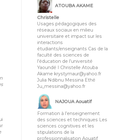
ATOUBA AKAME
Christelle
Usages pédagogiques des
réseaux sociaux en milieu
universitaire et impact sur les
interactions
étudiants/enseignants Cas de la
faculté des sciences de
l’éducation de l’université
Yaoundé I Christelle Atouba
Akame krystymaur@yahoo.fr
en
Julia Ndibnu Messina Ethé
es
Ju_messina@yahoo.fr
NAJOUA Aouatif
Formation à l’enseignement
ui
des sciences et techniques Les
ur
sciences cognitives et les
e
stipulations de la
professionnalisation Aouatif