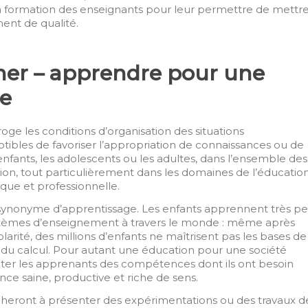
a formation des enseignants pour leur permettre de mettr
ent de qualité.
gner – apprendre pour une
le
ge les conditions d’organisation des situations
ibles de favoriser l’appropriation de connaissances ou de
nfants, les adolescents ou les adultes, dans l’ensemble des
ion, tout particulièrement dans les domaines de l’éducatio
ique et professionnelle.
s synonyme d’apprentissage
. Les enfants apprennent très p
tèmes d’enseignement à travers le monde : même après
larité, des millions d’enfants ne maîtrisent pas les bases de
et du calcul. Pour autant une éducation pour une société
ter les apprenants des compétences dont ils ont besoin
ce saine, productive et riche de sens.
acheront à présenter des expérimentations ou des travaux d