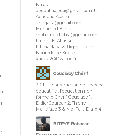
e
Najoua
aouatif.najoua@gmail.com Jalila
Achouaq Aazim
azimjalila@gmail.com
Mohamed Bahra
mohamed.bahra@gmail.com
Fatima El Abassi
fatimaelabassi@gmail.com
Noureddine Knouzi
knouzi20@yahoo.fr
Goudiaby Chérif
n
2011 La construction de l’espace
éducatif et l’éducation non-
eu
formelle Cherif Goudiaby 1,
Didier Jourdan 2, Thierry
 la
Maillefaud 3 & Mor Talla Diallo 4
BITEYE Babacar
e