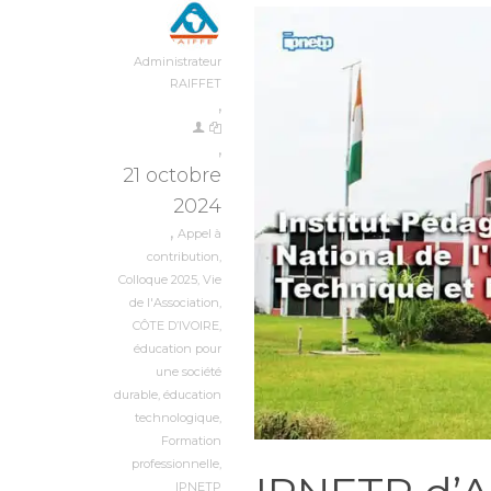
Administrateur
RAIFFET
,
,
21 octobre
2024
,
Appel à
contribution
,
Colloque 2025
,
Vie
de l'Association
,
CÔTE D’IVOIRE
,
éducation pour
une société
durable
,
éducation
technologique
,
Formation
professionnelle
,
IPNETP