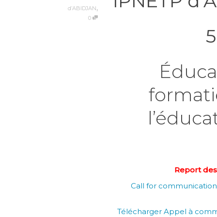
IPNETP d’A
,
d’ABIDJAN
0
5
Éduca
formati
l’éduca
Report des 
Call for communication
Télécharger Appel à commu