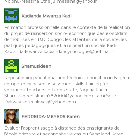
Ndibnu-Messina Ethé ju_messina@yahoo.fr
Kadianda Mwanza Kadi
Formation professionnelle dans le contexte de la réalisation
du projet de réinsertion socio- économique des ex-soldats
démobilisés en R.D. Congo : les attentes de la société, les
pratiques pédagogiques et la réinsertion sociale Kadi
Kadianda Mwanza kadiandapsychologue@hotmail.fr
Shamusideen
Repositioning vocational and technical education in Nigeria:
competency based assessment skills training for
vocational teachers in Lagos state, Nigeria Kadiri
Shamusideen skadiri782000@yahoo.com Lami Selle
Dakwak selledakwak@yahoo.com
FERREIRA-MEYERS Karen
Évaluer l’apprentissage à distance des enseignants de
l’école primaire et secondaire : le cas du Swaziland Karen