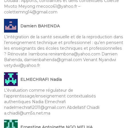
Douala : Apports, contraintes et défis contextuels Colette
Mvoto Meyong mecoco61@yahoo.fr –
colettemng14@gmail.com
Damien BAHENDA
L’intégration de la santé sexuelle et de la reproduction dans
l’enseignement technique et professionnel : qu’en pensent
les enseignants des écoles techniques et professionnelles
? Rénovate Irambona renirambona@yahoo.com Damien
Bahenda, damienbahenda@gmail.com Venant Nyandwi
vetydwi@yahoo.fr
ELMECHRAFI Nadia
L’évaluation comme régulateur de
l’apprentissage/enseignement contextualisés
authentiques Nadia Elmechrafi
nadelmechrafi2011@gmail.com Abdellatif Chiadli
a.chiadli@um5s.net.ma
Ernestine Antoinette NGO MELHA