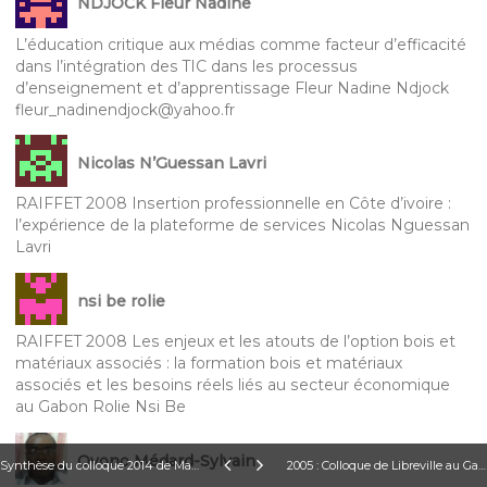
NDJOCK Fleur Nadine
L’éducation critique aux médias comme facteur d’efficacité
dans l’intégration des TIC dans les processus
d’enseignement et d’apprentissage Fleur Nadine Ndjock
fleur_nadinendjock@yahoo.fr
Nicolas N’Guessan Lavri
RAIFFET 2008 Insertion professionnelle en Côte d’ivoire :
l’expérience de la plateforme de services Nicolas Nguessan
Lavri
nsi be rolie
RAIFFET 2008 Les enjeux et les atouts de l’option bois et
matériaux associés : la formation bois et matériaux
associés et les besoins réels liés au secteur économique
au Gabon Rolie Nsi Be
Ovono Médard-Sylvain
Synthèse du colloque 2014 de Marrakech au Maroc Formation professionnelle et formation des enseignants
2005 : Colloque de Libreville au Gabon Éducation technologique, formation professionnelle et développement durable