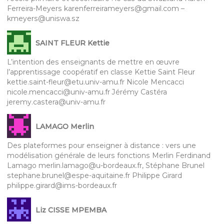
Ferreira-Meyers karenferreirameyers@gmail.com –
kmeyers@uniswa.sz
SAINT FLEUR Kettie
L’intention des enseignants de mettre en œuvre
l’apprentissage coopératif en classe Kettie Saint Fleur
kettie.saint-fleur@etu.univ-amu.fr Nicole Mencacci
nicole.mencacci@univ-amu.fr Jérémy Castéra
jeremy.castera@univ-amu.fr
LAMAGO Merlin
Des plateformes pour enseigner à distance : vers une
modélisation générale de leurs fonctions Merlin Ferdinand
Lamago merlin.lamago@u-bordeaux.fr, Stéphane Brunel
stephane.brunel@espe-aquitaine.fr Philippe Girard
philippe.girard@ims-bordeaux.fr
Liz CISSE MPEMBA